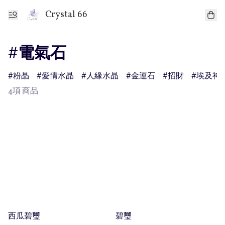
Crystal 66
#電氣石
粉晶
愛情水晶
人緣水晶
金運石
招財
埃及神
4項 商品
西瓜碧璽
碧璽