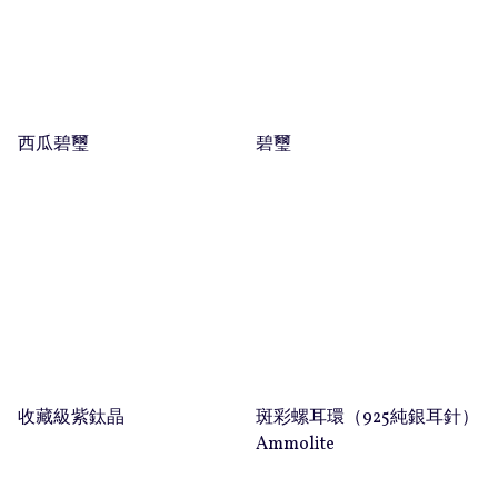
西瓜碧璽
碧璽
收藏級紫鈦晶
斑彩螺耳環（925純銀耳針）
Ammolite