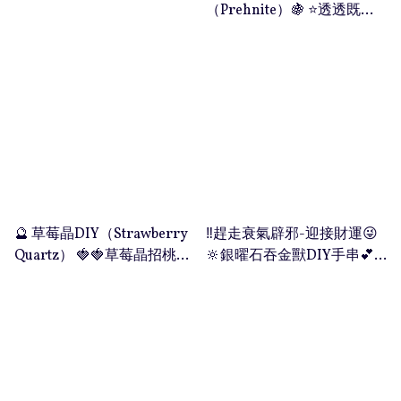
（Prehnite）🍇 ⭐️透透既青
提子顏青😍襯哂黎緊夏天帶
上手，感覺清新又顯白🍇 🔮
葡萄石被稱為預測寶石，在
美洲國家，人們會用來預測
未來。葡萄石還同時具備修
身、提昇自我、聚財等靈性
作用，故被稱為「希望之
石」！ 🍇葡萄石有以下功
效： 💫 葡萄石旺財運，為你
帶來新希望和信心、創造新
🔮 草莓晶DIY（Strawberry
‼️趕走衰氣辟邪-迎接財運😜
的機會。 💫 葡萄石能增強個
Quartz） 🍓🍓草莓晶招桃花
🔆銀曜石吞金獸DIY手串💕
人魅力，同時促進血液循
好處多❤️💋 情人節過左，單
🌟 銀曜發出銀色光，光度一
環、幫助美容養顏。 💫 當你
身既朋友要繼續努力尋找屬
般較黑曜石強🔆今次加埋吞
遇到挫折而變得消極時，佩
於自己嘅姻緣💗草莓晶幫我
金獸一齊💁🏻‍♀️ 💥 吞金獸除了
帶葡萄石可增強毅力，提升
地打開愛情運勢😍下年就要
招財💰💰開運、辟邪的功效
你的耐性，引導你實現目
揾到屬於我地既另一半💋 🤣
之外，還有鎮宅、化太歲、
標。 💫 能使你更清晰地思
👍🏻血紅色戴上手超顥白， 草
促姻緣等作用❤️❤️ 🔮銀曜石
考、有助提高你的直覺。 💫