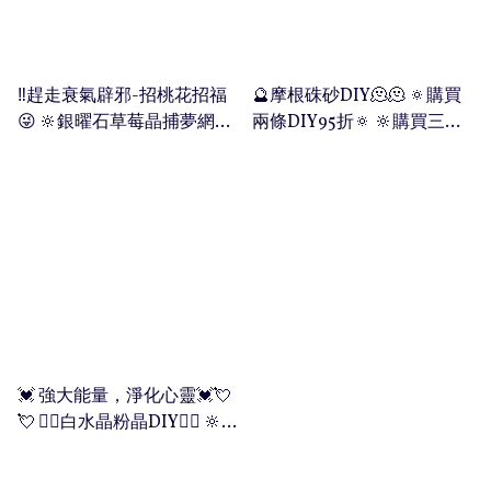
莓晶驚人威力在於，令妳改
有以下功效： 💫 讓人散發迷
為不滿現狀的人帶來新轉
變內在因素；提升了自己，
人的青春美麗☺️ 💫 招財水晶
機、新機會，也能增加思考
磁場也對了，自然會遇見好
之一。黑色原色極度辟邪，
靈感，也有助避邪化煞，使
的人和事。正所謂：你磁場
能強力化解負能量 💫 有助強
‼️趕走衰氣辟邪-招桃花招福
🔮摩根硃砂DIY🫠🫠 🔅購買
葡萄石成為不受外力侵犯的
係點，自然吸返咩人。 ☺️☺️
健腎臟，吸收病氣、增進睡
😜 🔆銀曜石草莓晶捕夢網
兩條DIY95折🔅 🔆購買三條
護身石。 🧚🏻‍♀️彩葡萄適合咩
☺️ 🍓草莓晶功效如下： 💫 草
眠；對酗酒、抽煙成癮等有
DIY手串💕 🌟 銀曜發出銀色
DIY9折🔆 🔆購買四條DIY85
人佩戴呢 1. 大多數的男女老
莓晶象徵著愛情、幸福與喜
改善作用 💫 提升個人膽識及
光，光度一般較黑曜石強🔆
折🔆 🔆購買五條或以上DIY 8
幼💁🏻‍♀️ 2. 需要減壓嘅上班族
悅，吸引好姻緣❤️ 💫鞏固愛
果斷個性，而且對於通脈、
❤️加埋草莓吸人緣招招桃花
折😍🔆 🌗 硃砂可以幫助鴻運
🧟 3.喜怒無常者 4. 容易多愁
情/婚姻，令關係和諧融洽 💫
辟邪化煞、鎮宅驅兇等功效
❤️ 🔆捕夢網可以祈求平安、
富貴＆鎮煞驅邪，有助安神
善感嘅人☹️ 大家有任何問題
促進人際關係，令佩戴者變
顯著 💫 有助加強人的信念🔅
帶來好運✨ 🔥 晚上睡唔好，
定魄提升健康運勢 💫摩根令
或查詢或者其他資訊有興
得熱情、主動 💫從心而發的
自信心、果斷力，需要魄力
日常生活及工作的壓力🔥 🔥
四周的人喜愛你，帶給你不
趣❣️❣️❣️ 歡迎隨時Pm或者
個人魅力，讓別人察覺到 💫
氣魄的人最適合佩戴銀曜石
經常瞓得唔好，會發惡夢🔥
錯的人際關係及生意緣💰非
Whatsapp我地 ☎️6449-6773
提昇自信，化解負面能量 💫
🌬 🧚🏻‍♀️適合佩戴曜石既人：
🔥 安神定魄，驅趕不利自身
常適合常常要接觸客戶的工
🎊💎👍🏻 🔮功效非精密科學，
增加業績 💫使人變得積極，
1. 醫護人員，成日出入醫院
的磁場🔥 🔮銀曜石有以下功
作‼️ 硃砂有以下功效： 💫 硃
僅供參考 🔮照片可能有少量
對於行事比較懶散的人，可
嘅人👨🏻‍⚕️ 2. 需要化解辦公室
效： 💫 讓人散發迷人的青春
砂開運改運、鎮煞、驅邪、
色差 🔮查詢及落單可Inbox
💓 強大能量，淨化心靈💓💘
更有意志力地追夢 💫有助於
政治工作嘅人👩🏻‍💼 3. 適合
美麗☺️ 💫 招財水晶之一。黑
招福、納財的極品。對於陰
🔮我哋小店接
💘 ❤️‍🔥白水晶粉晶DIY❤️‍🔥 🔆🔆
生殖系統［子宮是女人的第
犯太歲朋友佩戴👨🏻‍💼 大家
色原色極度辟邪，能強力化
氣重的人，佩戴硃砂則可快
玉者水晶💪🏻 🐚白水晶功效
二個心臟，氣色好、血色
有任何問題或查詢或者其他
解負能量 💫 有助強健腎臟，
速提升健康。 💫硃砂有利於
如下: 💫 使人頭腦清晰、精神
好，自然運氣都好👍🏻👍🏻🌈
資訊有興趣❣️❣️❣️ 歡迎隨時Pm