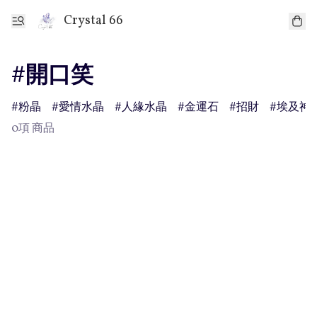
Crystal 66
#開口笑
粉晶
愛情水晶
人緣水晶
金運石
招財
埃及神
0項 商品