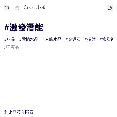
Crystal 66
#激發潛能
粉晶
愛情水晶
人緣水晶
金運石
招財
埃及神
1項 商品
利比亞黃金隕石