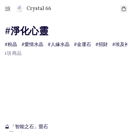
Crystal 66
#淨化心靈
粉晶
愛情水晶
人緣水晶
金運石
招財
埃及神
1項 商品
🔮 「智能之石」螢石