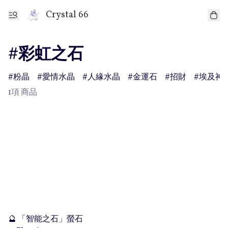
Crystal 66
#彩虹之石
粉晶
愛情水晶
人緣水晶
金運石
招財
埃及神
1項 商品
🔮 「智能之石」螢石