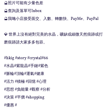
🔮照片可能有少量色差

🔮查詢及落單可Inbox 

🔮我哋小店接受面交、入數、轉數快、PayMe、PayPal

💎 世界上沒有絕對完美的水晶，礦缺或細微天然痕跡或打
磨痕跡請大家多多包容。

#hkig #story #crystal#66

#水晶#紫龍晶#手鏈#紫色

#脈輪#頂輪#運氣#健康

#活力 #積極 #回憶 #心理

#思想 #負能量 #觀察 #分析

#決策 #平價 #shopping

#優惠 #