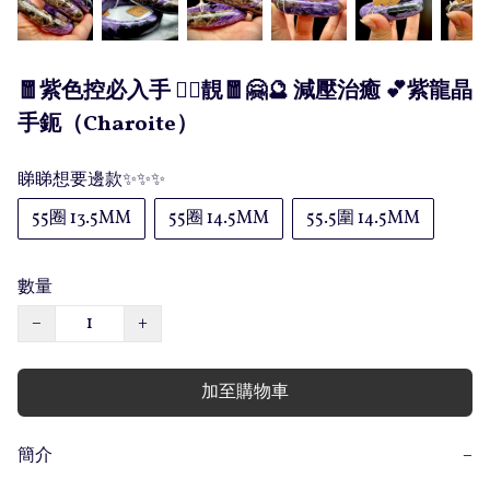
🧧紫色控必入手 👍🏻靚🧧🤗🔮 減壓治癒 💕紫龍晶
手鈪（Charoite）
睇睇想要邊款✨✨✨
55圈 13.5MM
55圈 14.5MM
55.5圍 14.5MM
數量
−
+
加至購物車
簡介
−