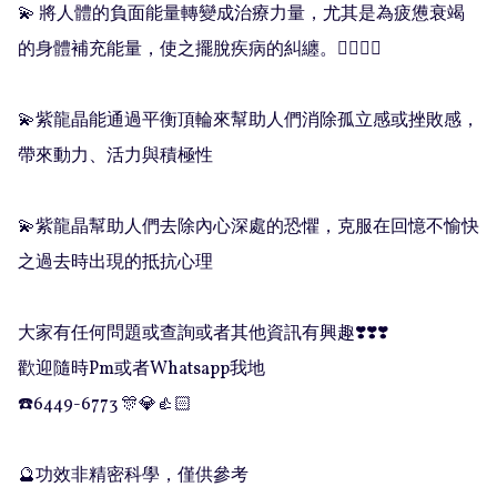
💫 將人體的負面能量轉變成治療力量，尤其是為疲憊衰竭
的身體補充能量，使之擺脫疾病的糾纏。😶‍🌫️😶‍🌫️

💫紫龍晶能通過平衡頂輪來幫助人們消除孤立感或挫敗感，
帶來動力、活力與積極性

💫紫龍晶幫助人們去除內心深處的恐懼，克服在回憶不愉快
之過去時出現的抵抗心理

大家有任何問題或查詢或者其他資訊有興趣❣️❣️❣️

歡迎隨時Pm或者Whatsapp我地

☎️6449-6773 🎊💎👍🏻

🔮功效非精密科學，僅供參考
