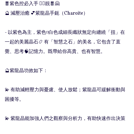
🧧紫色控必入手 👍🏻靚🧧🤗

🔮 減壓治癒 💕紫龍晶手鈪（Charoite）

- 以紫色為主，紫色◽️白色成細長纖狀無定向纏繞「扭」在
一起的美麗晶石📿 有「智慧之石」的美名，它包含了直
覺、思考🧠記憶力。既帶給你高貴、也有智慧。

🔮紫龍晶功效如下：

💫 有助減輕壓力與憂慮、使人放鬆；紫龍晶可緩解衝動與
困擾等。

💫 紫龍晶能加強人們之觀察與分析力，有助快速作出決策
