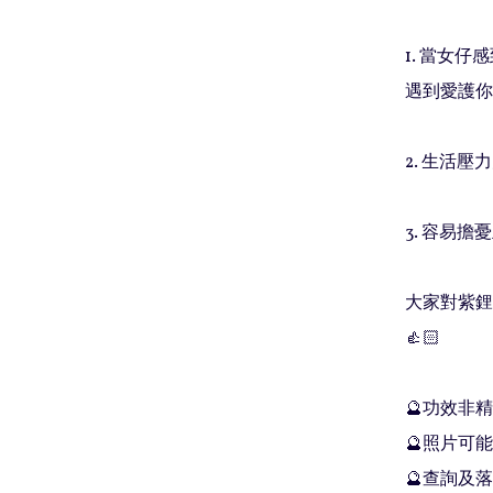
1. 當女
遇到愛護你的
2. 生活壓
3. 容易擔
大家對紫鋰
👍🏻

🔮功效非
🔮照片可能
🔮查詢及落單