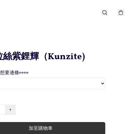
拉絲紫鋰輝（Kunzite)
擇想要邊條👀👀
+
加至購物車