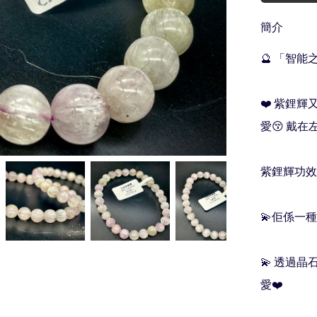
簡介
🔮 「智能之
❤️ 紫鋰
愛😚 戴在
紫鋰輝功效
💫佢係一種
💫 透過
愛❤️
