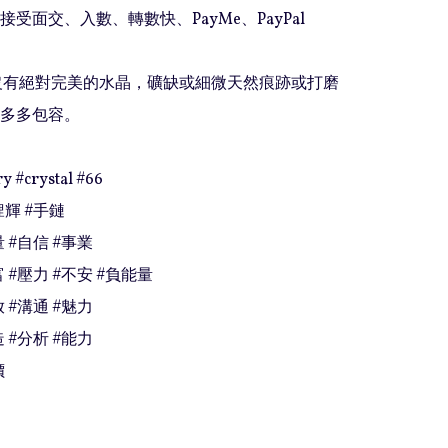
接受面交、入數、轉數快、PayMe、PayPal

上沒有絕對完美的水晶，礦缺或細微天然痕跡或打磨
多多包容。

y #crystal #66

輝 #手鏈

 #自信 #事業

 #壓力 #不安 #負能量

 #溝通 #魅力

 #分析 #能力

價