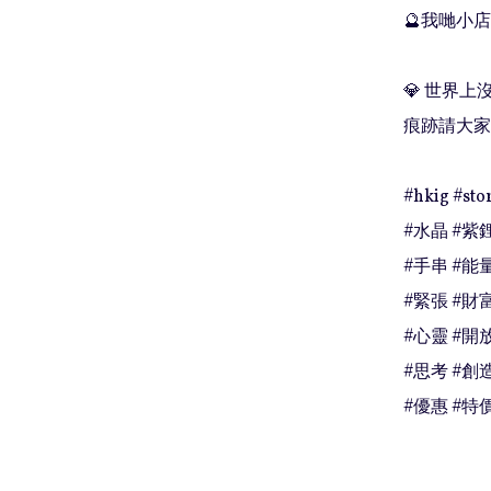
🔮我哋小店
💎 世界
痕跡請大家
#hkig #stor
#水晶 #紫鋰
#手串 #能量
#緊張 #財富
#心靈 #開放
#思考 #創造
#優惠 #特