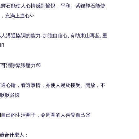
紫鋰輝石能使人心情感到愉悅，平和。紫鋰輝石能使
，充滿上進心🤍

與人溝通協調的能力. 加強自信心, 有助東山再起, 重
️

石可消除緊張壓力😣

輝石通心輪，看透事情，亦使人易於接受、開放，不
耿耿於懷

擴闊自己的生活圈子，令周圍的人喜愛自己😍

紫鋰輝適合什麼人：
