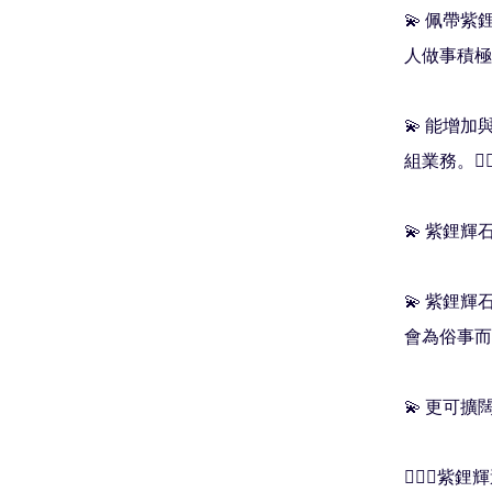
💫 佩帶
人做事積極
💫 能增加
組業務。💁🏻‍♀
💫 紫鋰輝
💫 紫鋰
會為俗事而
💫 更可
🧚🏻‍♀️