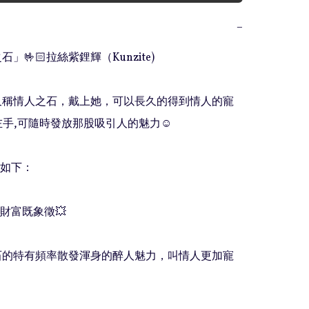
−
石」🤟🏻拉絲紫鋰輝（Kunzite)

輝又稱情人之石，戴上她，可以長久的得到情人的寵
左手,可隨時發放那股吸引人的魅力☺️

如下：

財富既象徵💥

晶石的特有頻率散發渾身的醉人魅力，叫情人更加寵