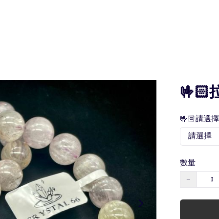
🤟
🤟🏻請選
數量
−