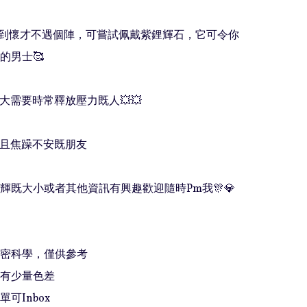
仔感到懷才不遇個陣，可嘗試佩戴紫鋰輝石，它可令你
男士🥰

力大需要時常釋放壓力既人💥💥

憂且焦躁不安既朋友

輝既大小或者其他資訊有興趣歡迎隨時Pm我🎊💎
精密科學，僅供參考

有少量色差

可Inbox 
