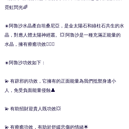
霓虹閃光🌈

☀️阿魯沙水晶產自坦桑尼亞，是金太陽石和綠柱石共生的水
晶，對應人體太陽神經叢。💥 阿魯沙是一種充滿正能量的
水晶，擁有療癒功效💁🏻‍♀️

☀️阿魯沙功效如下：

💫 有辟邪的功效，它擁有的正面能量為我們抵禦身邊小
人，免受負面能量侵蝕👤

💫 有助招財迎貴人既功效💥

💫 有療癒功效，有助於舒緩悲傷的情緒🌟
