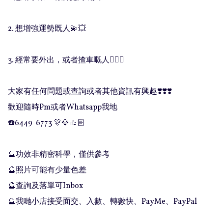
2. 想增強運勢既人💫💥

3. 經常要外出，或者揸車嘅人💁🏻‍♀️

大家有任何問題或查詢或者其他資訊有興趣❣️❣️❣️

歡迎隨時Pm或者Whatsapp我地

☎️6449-6773 🎊💎👍🏻

🔮功效非精密科學，僅供參考

🔮照片可能有少量色差

🔮查詢及落單可Inbox 

🔮我哋小店接受面交、入數、轉數快、PayMe、PayPal
