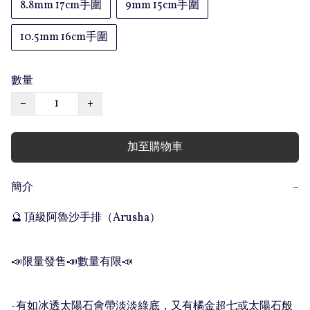
8.8mm 17cm手圍
9mm 15cm手圍
10.5mm 16cm手圍
數量
−
+
加至購物車
簡介
−
🔮 頂級阿魯沙手排（Arusha）

📣限量發售📣數量有限📣

-有如冰透太陽石會帶淡淡綠底，又有橘金超七或太陽石般