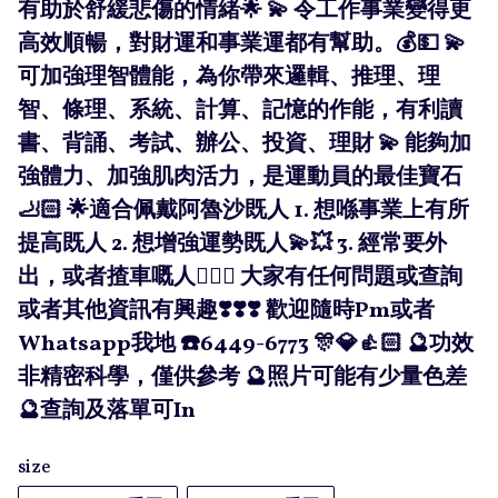
有助於舒緩悲傷的情緒🌟 💫 令工作事業變得更
高效順暢，對財運和事業運都有幫助。💰💵 💫
可加強理智體能，為你帶來邏輯、推理、理
智、條理、系統、計算、記憶的作能，有利讀
書、背誦、考試、辦公、投資、理財 💫 能夠加
強體力、加強肌肉活力，是運動員的最佳寶石
🦶🏻 🌟適合佩戴阿魯沙既人 1. 想喺事業上有所
提高既人 2. 想增強運勢既人💫💥 3. 經常要外
出，或者揸車嘅人💁🏻‍♀️ 大家有任何問題或查詢
或者其他資訊有興趣❣️❣️❣️ 歡迎隨時Pm或者
Whatsapp我地 ☎️6449-6773 🎊💎👍🏻 🔮功效
非精密科學，僅供參考 🔮照片可能有少量色差
🔮查詢及落單可In
size