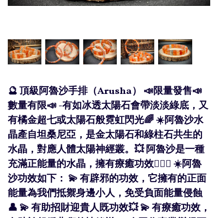
🔮 頂級阿魯沙手排（Arusha） 📣限量發售📣
數量有限📣 -有如冰透太陽石會帶淡淡綠底，又
有橘金超七或太陽石般霓虹閃光🌈 ☀️阿魯沙水
晶產自坦桑尼亞，是金太陽石和綠柱石共生的
水晶，對應人體太陽神經叢。💥 阿魯沙是一種
充滿正能量的水晶，擁有療癒功效💁🏻‍♀️ ☀️阿魯
沙功效如下： 💫 有辟邪的功效，它擁有的正面
能量為我們抵禦身邊小人，免受負面能量侵蝕
👤 💫 有助招財迎貴人既功效💥 💫 有療癒功效，