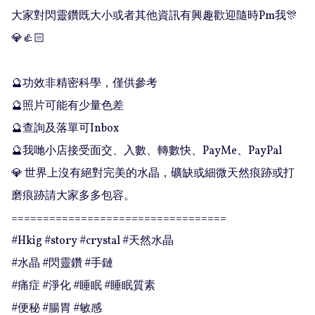
大家對閃靈鑽既大小或者其他資訊有興趣歡迎隨時Pm我🎊
💎👍🏻

🔮功效非精密科學，僅供參考

🔮照片可能有少量色差

🔮查詢及落單可Inbox 

🔮我哋小店接受面交、入數、轉數快、PayMe、PayPal

💎 世界上沒有絕對完美的水晶，礦缺或細微天然痕跡或打
磨痕跡請大家多多包容。

==================================

#Hkig #story #crystal #天然水晶

#水晶 #閃靈鑽 #手鏈

#痛症 #淨化 #睡眠 #睡眠質素

#便秘 #腸胃 #敏感
