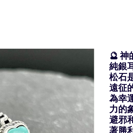
🔮 
純銀耳圈
松石
遠征
為幸
力的
避邪和
著勝