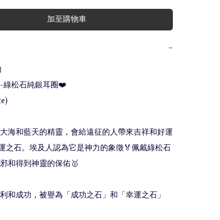
加至購物車
−


-綠松石純銀耳圈❤️

e)

是大海和藍天的精靈，會給遠征的人帶來吉祥和好運
幸運之石。埃及人認為它是神力的象徵🏅佩戴綠松石
邪和得到神靈的保佑🥇

勝利和成功，被譽為「成功之石」和「幸運之石」