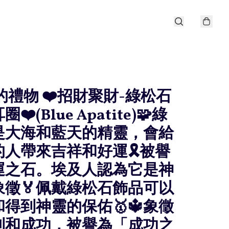
神的禮物 ❤️招財聚財-綠松石
❤️(Blue Apatite)🧩綠
是大海和藍天的精靈，會給
的人帶來吉祥和好運🎗被譽
運之石。埃及人認為它是神
象徵🏅佩戴綠松石飾品可以
得到神靈的保佑🥇🔱象徵
利和成功，被譽為「成功之