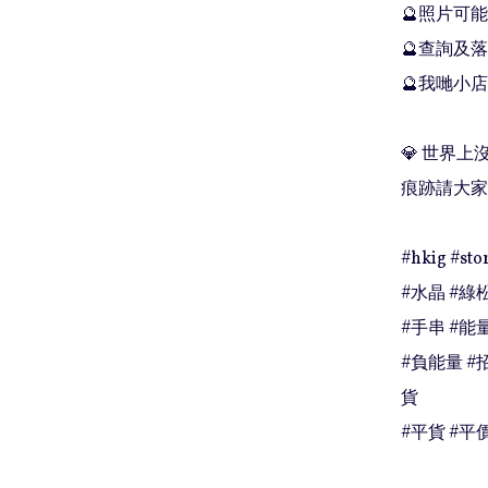
🔮照片可能
🔮查詢及落單
🔮我哋小店
💎 世界
痕跡請大家
#hkig #stor
#水晶 #綠松
#手串 #能量
#負能量 #
貨

#平貨 #平