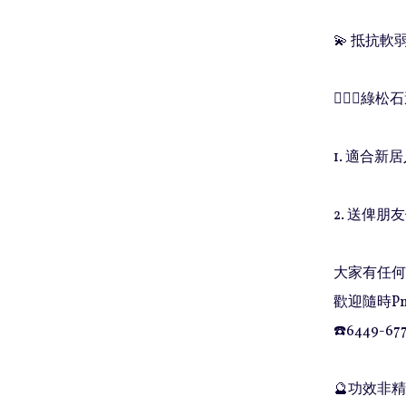
💫 抵抗
🧚🏻‍♀️
1. 適合新居
2. 送俾朋友做
大家有任何問
歡迎隨時Pm
☎️6449-677
🔮功效非