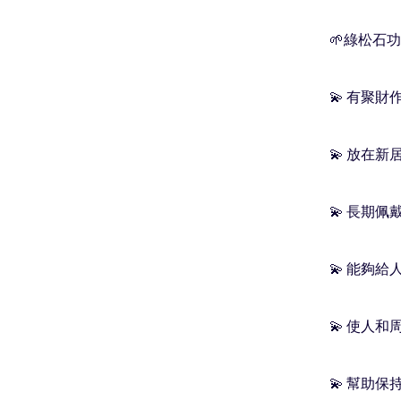
🌱綠松石功
💫 有聚財
💫 放在
💫 長期
💫 能夠給人
💫 使人
💫 幫助