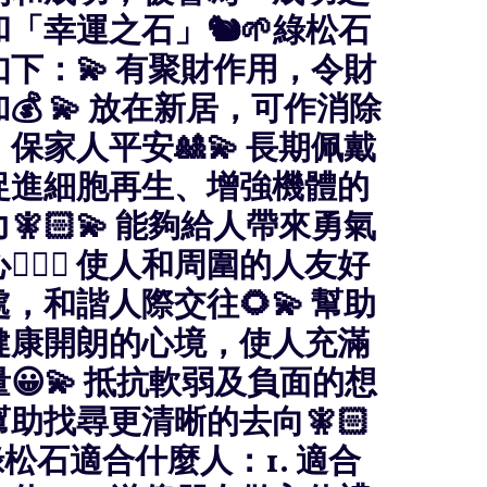
「幸運之石」🐿🌱綠松石
下：💫 有聚財作用，令財
💰 💫 放在新居，可作消除
保家人平安🎎💫 長期佩戴
促進細胞再生、增強機體的
🧚🏻💫 能夠給人帶來勇氣
👍🏻💫 使人和周圍的人友好
，和諧人際交往🌻💫 幫助
健康開朗的心境，使人充滿
😀💫 抵抗軟弱及負面的想
助找尋更清晰的去向🧚🏻
‍♀️綠松石適合什麼人：1. 適合