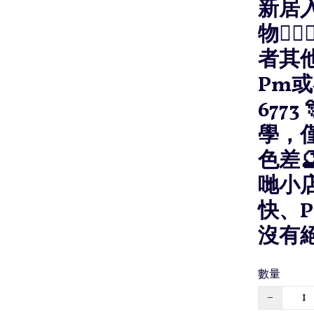
新居入
物💁
者其他
Pm或
6773
學，
色差
哋小
快、P
沒有
數量
−