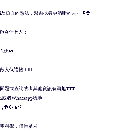
軟弱及負面的想法，幫助找尋更清晰的去向🧚🏻

綠松石適合什麼人：

入伙🏡

入伙禮物💁🏻‍♀️

題或查詢或者其他資訊有興趣❣️❣️❣️

或者Whatsapp我地

3 🎊💎👍🏻

精密科學，僅供參考
