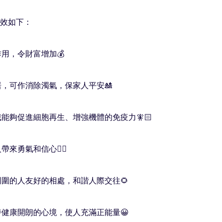
效如下：

作用，令財富增加💰

新居，可作消除濁氣，保家人平安🎎

佩戴能夠促進細胞再生、增強機體的免疫力🧚🏻

帶來勇氣和信心👍🏻

和周圍的人友好的相處，和諧人際交往🌻

保持健康開朗的心境，使人充滿正能量😀
