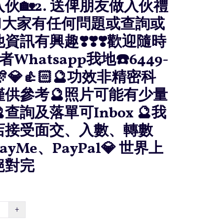
伙🏡2. 送俾朋友做入伙禮
🏻‍♀️大家有任何問題或查詢或
資訊有興趣❣️❣️❣️歡迎隨時
者Whatsapp我地☎️6449-
 🎊💎👍🏻🔮功效非精密科
僅供參考🔮照片可能有少量
查詢及落單可Inbox 🔮我
店接受面交、入數、轉數
ayMe、PayPal💎 世界上
絕對完
+