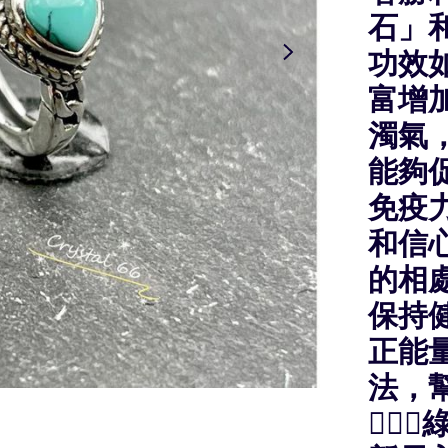
石」和
功效如
富增加
濁氣，
能夠
免疫力
和信心
的相處
保持
正能量
法，幫
🧚🏻