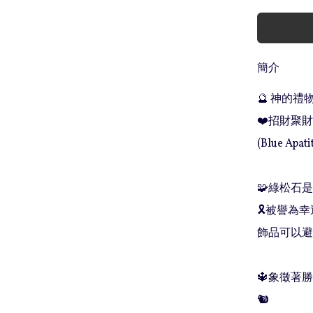
簡介
🔮 神的禮物 
❤️招財聚財
(Blue Apatit
🧩綠松石
🎗被譽為
飾品可以避
🔱象徵著
🐿
