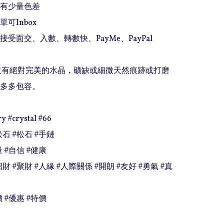
有少量色差

可Inbox 

接受面交、入數、轉數快、PayMe、PayPal

上沒有絕對完美的水晶，礦缺或細微天然痕跡或打磨
多多包容。

y #crystal #66

石 #松石 #手鏈

 #自信 #健康

招財 #聚財 #人緣 #人際關係 #開朗 #友好 #勇氣 #真
價 #優惠 #特價