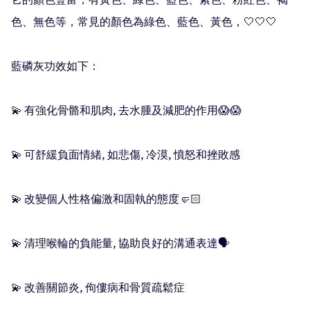
它的顏色豐富，有黃色、綠色、藍色、紫色、粉紅色、褐
色、無色等，常見的顏色為綠色、藍色、黃色，🤍🤍🤍

藍磷灰功效如下：

💫 有強化骨骼和肌肉, 去水腫及減肥的作用😱😱

💫 可舒緩負面情緒, 如悲傷, 冷漠, 憤怒和挫敗感

💫 改變個人性格偏激和固執的態度🤛🏻

💫 清理喉輪的負能量, 協助良好的溝通表達🗣

💫 改善關節炎, 佝僂病和骨質疏鬆症
