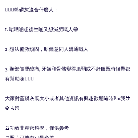
🧚🏻‍♀️藍磷灰適合什麼人：

1. 啱晒啲想後生啲又想減肥嘅人😆

2. 想法偏激頑固，唔鍾意同人溝通嘅人

3. 頸部僵硬酸痛, 牙齒和骨骼變得脆弱或不舒服既時候帶都
有幫助㗎💁🏻‍♀️

大家對藍磷灰既大小或者其他資訊有興趣歡迎隨時Pm我🎊
💎👍🏻

🔮功效非精密科學，僅供參考
