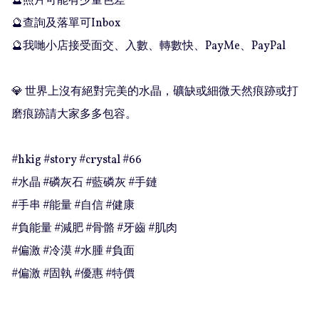
🔮照片可能有少量色差

🔮查詢及落單可Inbox 

🔮我哋小店接受面交、入數、轉數快、PayMe、PayPal

💎 世界上沒有絕對完美的水晶，礦缺或細微天然痕跡或打
磨痕跡請大家多多包容。

#hkig #story #crystal #66

#水晶 #磷灰石 #藍磷灰 #手鏈

#手串 #能量 #自信 #健康

#負能量 #減肥 #骨骼 #牙齒 #肌肉

#偏激 #冷漠 #水腫 #負面

#偏激 #固執 #優惠 #特價