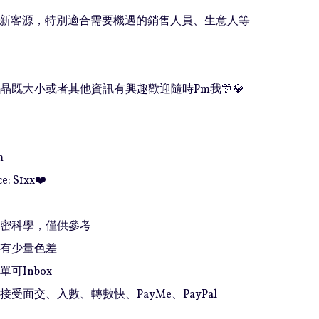
開拓新客源，特別適合需要機遇的銷售人員、生意人等
晶既大小或者其他資訊有興趣歡迎隨時Pm我🎊💎


e: $1xx❤️

精密科學，僅供參考

有少量色差

可Inbox 

接受面交、入數、轉數快、PayMe、PayPal
