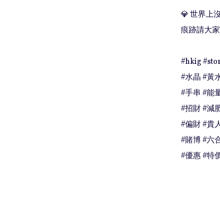
💎 世界
痕跡請大家
#hkig #stor
#水晶 #黃水
#手串 #能量
#招財 #減肥
#偏財 #貴人
#賭博 #六合
#優惠 #特