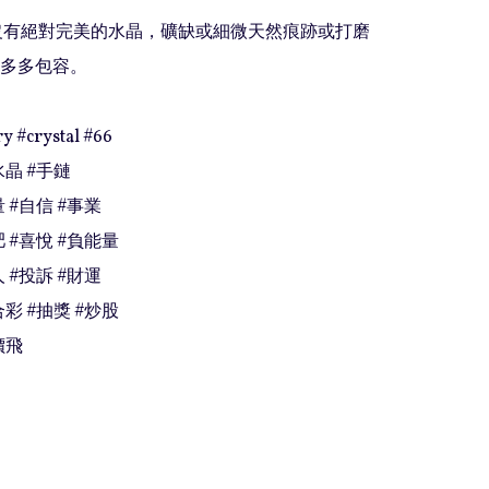
上沒有絕對完美的水晶，礦缺或細微天然痕跡或打磨
多多包容。

y #crystal #66

晶 #手鏈

 #自信 #事業

 #喜悅 #負能量

 #投訴 #財運

彩 #抽獎 #炒股

價飛