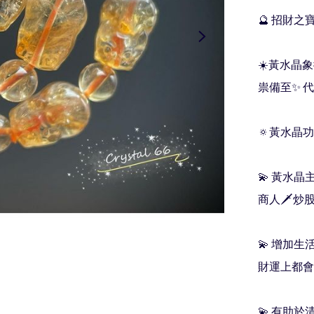
🔮 招財之寶-
☀️黃水晶
祟備至✨ 代
🔅黃水晶功
💫 黃水
商人🗡炒
💫 增加
財運上都會
💫 有助