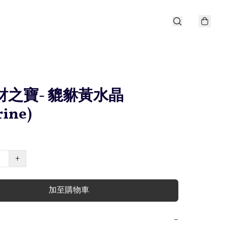
招財之寶- 貔貅黃水晶
ine)
+
加至購物車
−