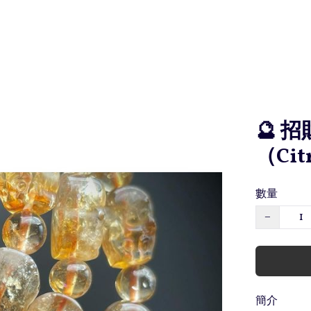
🔮 
（Citr
數量
−
簡介