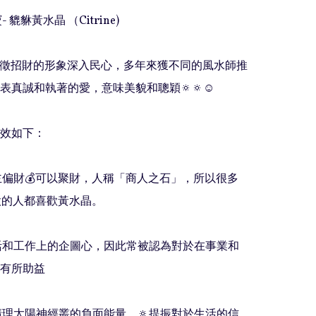
 貔貅黃水晶 （Citrine)

象徵招財的形象深入民心，多年來獲不同的風水師推
表真誠和執著的愛，意味美貌和聰穎🔅🔅☺️

效如下：

晶主偏財💰可以聚財，人稱「商人之石」，所以很多
股的人都喜歡黃水晶。

生活和工作上的企圖心，因此常被認為對於在事業和
有所助益

於清理太陽神經叢的負面能量，🔅提振對於生活的信