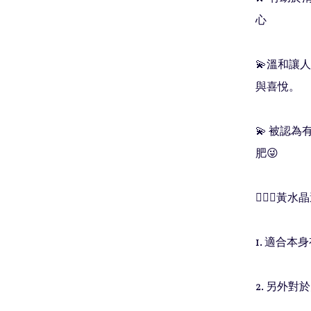
心

💫溫和讓
與喜悅。

💫 被認
肥😜

🧚🏻‍♀️
1. 適合
2. 另外