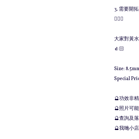
3. 需要
💁🏻‍♀️

大家對黃水
👍🏻

Size: 8.5mm
Special Pric
🔮功效非
🔮照片可能
🔮查詢及落單
🔮我哋小店