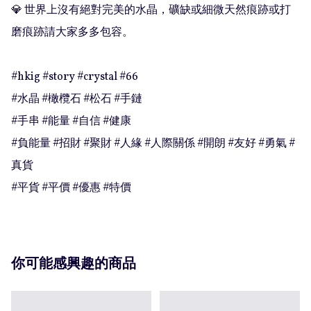
💎 世界上沒有絕對完美的水晶，礦缺或細微天然痕跡或打
磨痕跡請大家多多包容。

#hkig #story #crystal #66

#水晶 #橄欖石 #松石 #手鏈

#手串 #能量 #自信 #健康

#負能量 #招財 #聚財 #人緣 #人際關係 #開朗 #友好 #勇氣 #
真貨

#平貨 #平價 #優惠 #特價
你可能感興趣的商品