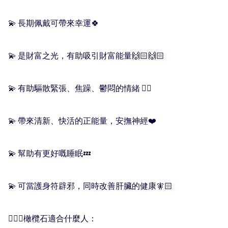
💫 長期佩戴可帶來幸運🍀

💫 是財富之光，有助吸引財富能量🙌🏻🙌🏻

💫 有助驅散緊張、焦躁、鬱悶的情緒 👍🏻

💫 帶來清新、快活的正能量，安撫神經❤️

💫 幫助有更好嘅睡眠💤

💫 可當護身符辟邪，同時改善肝臟的健康🧚🏻

🧚🏻‍♀️橄欖石適合什麼人：
