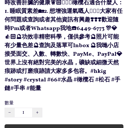
時改善肝臟的健康🧚🏻🧚🏻‍♀️橄欖石適合什麼人：
1. 睡眠質素差🏡2. 想增強運氣嘅人💁🏻‍♀️大家有任
何問題或查詢或者其他資訊有興趣❣️❣️❣️歡迎隨
時Pm或者Whatsapp我地☎️6449-6773 🎊💎
👍🏻🔮功效非精密科學，僅供參考🔮照片可能
有少量色差🔮查詢及落單可Inbox 🔮我哋小店
接受面交、入數、轉數快、PayMe、PayPal💎
世界上沒有絕對完美的水晶，礦缺或細微天然
痕跡或打磨痕跡請大家多多包容。#hkig
#story #crystal #66#水晶 #橄欖石 #松石 #手
鏈#手串 #能量
數量
−
+