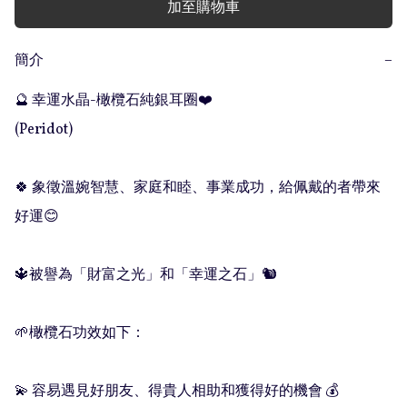
加至購物車
簡介
−
🔮 幸運水晶-橄欖石純銀耳圈❤️

(Peridot)

🍀 象徵溫婉智慧、家庭和睦、事業成功，給佩戴的者帶來
好運😊

🔱被譽為「財富之光」和「幸運之石」🐿

🌱橄欖石功效如下：

💫 容易遇見好朋友、得貴人相助和獲得好的機會 💰
