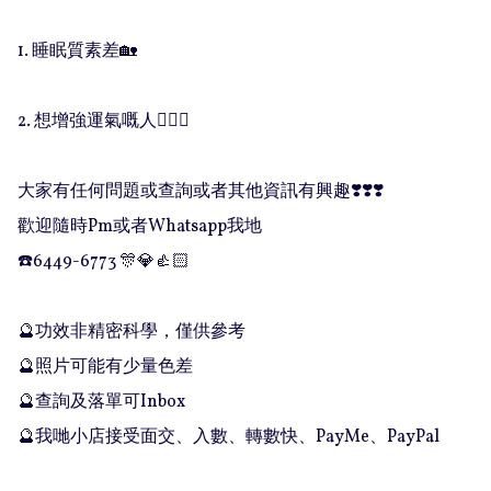
1. 睡眠質素差🏡

2. 想增強運氣嘅人💁🏻‍♀️

大家有任何問題或查詢或者其他資訊有興趣❣️❣️❣️

歡迎隨時Pm或者Whatsapp我地

☎️6449-6773 🎊💎👍🏻

🔮功效非精密科學，僅供參考

🔮照片可能有少量色差

🔮查詢及落單可Inbox 

🔮我哋小店接受面交、入數、轉數快、PayMe、PayPal
