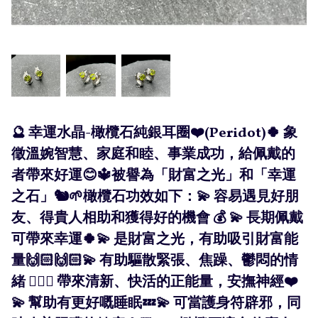
🔮 幸運水晶-橄欖石純銀耳圈❤️(Peridot)🍀 象
徵溫婉智慧、家庭和睦、事業成功，給佩戴的
者帶來好運😊🔱被譽為「財富之光」和「幸運
之石」🐿🌱橄欖石功效如下：💫 容易遇見好朋
友、得貴人相助和獲得好的機會 💰 💫 長期佩戴
可帶來幸運🍀💫 是財富之光，有助吸引財富能
量🙌🏻🙌🏻💫 有助驅散緊張、焦躁、鬱悶的情
緒 👍🏻💫 帶來清新、快活的正能量，安撫神經❤️
💫 幫助有更好嘅睡眠💤💫 可當護身符辟邪，同