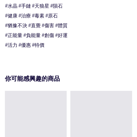
#水晶 #手鏈 #天狼星 #隕石

#健康 #治療 #毒素 #原石

#猶豫不決 #直覺 #傷害 #體質

#正能量 #負能量 #創傷 #好運

#活力 #優惠 #特價
你可能感興趣的商品