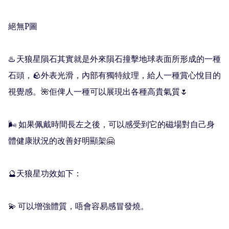
絕無P圖

♨️ 天狼星隕石其實就是外來隕石撞擊地球表面所形成的一種
石頭，🪨外表光滑，內部有獨特紋理，給人一種賞心悅目的
視覺感。🌺佢俾人一種可以展現出各種高貴氣質🌷

🌬 如果佩戴時間長左之後，可以感受到它的磁場對自己身
體健康狀況的改善好明顯架🤗

🔮天狼星功效如下：

💫 可以增強體質，唔會容易感冒發燒。
