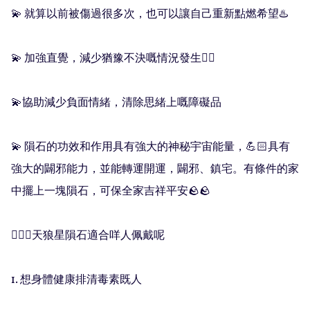
💫 就算以前被傷過很多次，也可以讓自己重新點燃希望♨️

💫 加強直覺，減少猶豫不決嘅情況發生👍🏻

💫協助減少負面情緒，清除思緒上嘅障礙品

💫 隕石的功效和作用具有強大的神秘宇宙能量，💪🏻具有
強大的闢邪能力，並能轉運開運，闢邪、鎮宅。有條件的家
中擺上一塊隕石，可保全家吉祥平安🪨🪨

🧚🏻‍♀️天狼星隕石適合咩人佩戴呢

1. 想身體健康排清毒素既人
