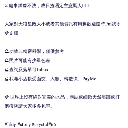
2. 處事猶豫不決，成日揸唔定主意既人💁🏻‍♀️

大家對天狼星既大小或者其他資訊有興趣歡迎隨時Pm我🎊
💎👍🏻

🔮功效非精密科學，僅供參考

🔮照片可能有少量色差

🔮查詢及落單可Inbox 

🔮我哋小店接受面交、入數、轉數快、PayMe

💎 世界上沒有絕對完美的水晶，礦缺或細微天然痕跡或打
磨痕跡請大家多多包容。

#hkig #story #crystal#66
