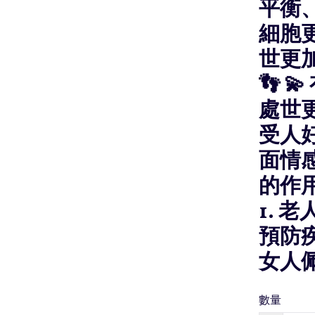
平衡
細胞更
世更
👣 
處世
受人好
面情
的作用❤
1. 
預防疾
女人
數量