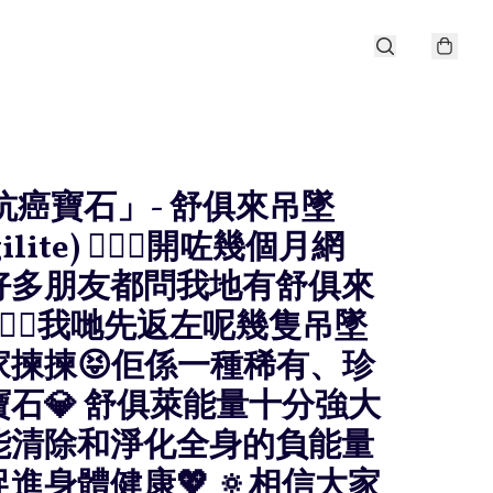
「抗癌寶石」- 舒俱來吊墜
ilite) 🧚🏻‍♀️開咗幾個月網
好多朋友都問我地有舒俱來
🏻‍♀️我哋先返左呢幾隻吊墜
家揀揀😝佢係一種稀有、珍
石💎 舒俱萊能量十分強大
，能清除和淨化全身的負能量
促進身體健康💖 🔅相信大家