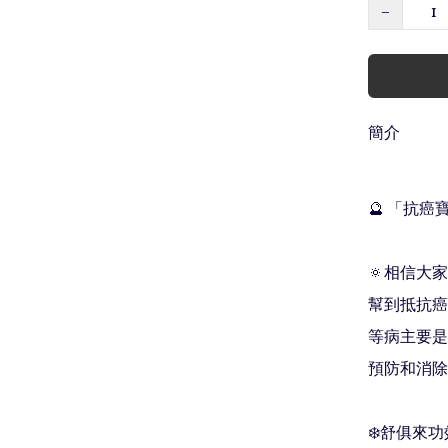
−
簡介
🔮 「抗癌寶
🔅相信大
幫到抵抗癌
等病主要是
預防和消除此類
❄️舒俱來功