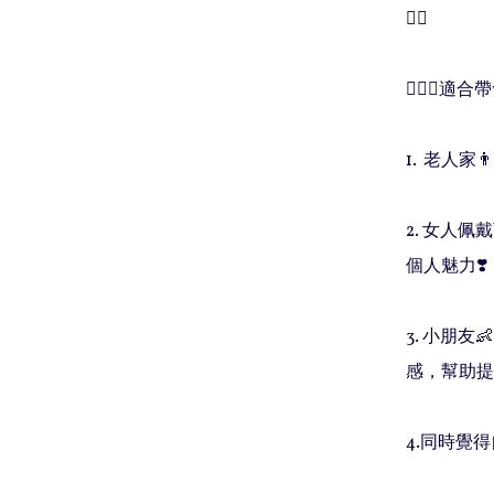
❤️‍🔥

🧚🏻‍♀️適
1.  老人家
2. 女人
個人魅力❣️

3. 小朋
感，幫助提
4.同時覺