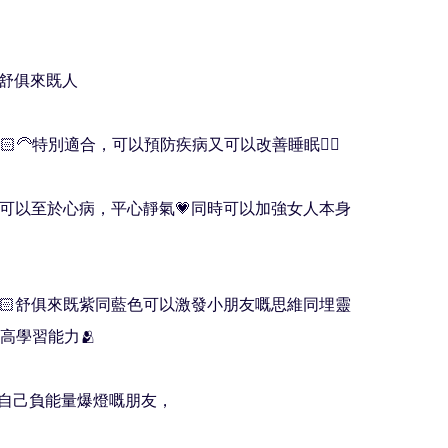
合帶舒俱來既人

👨🏻‍🦳特別適合，可以預防疾病又可以改善睡眠👍🏻

佩戴可以至於心病，平心靜氣💗同時可以加強女人本身
友👶🏻舒俱來既紫同藍色可以激發小朋友嘅思維同埋靈
高學習能力🫂

得自己負能量爆燈嘅朋友，
