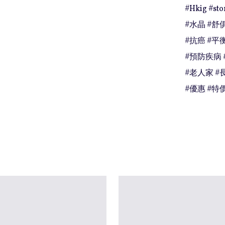
#Hkig #st
#水晶 #舒俱
#抗癌 #平衡
#預防疾病 
#老人家 #長
#優惠 #特