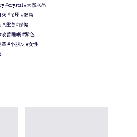
ory #crystal #天然水晶

來 #吊墜 #健康

 #腫瘤 #保健

#改善睡眠 #紫色

輩 #小朋友 #女性

價