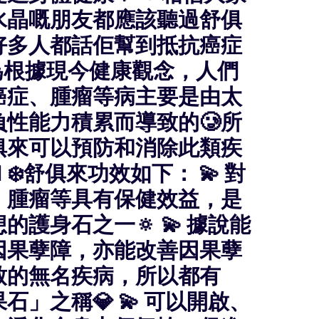
水晶嘅朋友都應該聽過舒俱
好多人都話佢幫到抵抗癌症
為根據現今健康觀念，人們
癌症、腫瘤等病主要是由太
負性能力積累而導致的🥲所
俱來可以預防和消除此類疾
‍♀️ ❄️舒俱來功效如下： 💫 對
、腫瘤等具有保健效益，是
的護身石之一🔅 💫 據說能
因果孽障，亦能改善因果孽
致的無名疾病，所以都有
石」之稱💎 💫 可以開啟、