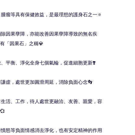
症、腫瘤等具有保健效益，是最理想的護身石之一🔅

能消除因果孽障，亦能改善因果孽障導致的無名疾
有「因果石」之稱💎

開啟、平衡、淨化全身七個氣輪，促進細胞更新❣️

懂得謙虛，處世更加圓滑周延，消除負面心念👣

日常生活、工作，待人處世更融洽、友善、親愛，容


哀與憤怒等負面情感消去淨化，也有安定精神的作用