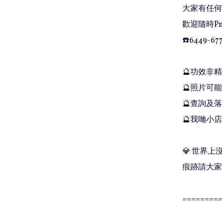
大家有任何問
歡迎隨時Pm
☎️6449-677
🔮功效非
🔮照片可能
🔮查詢及落單
🔮我哋小店
💎 世界
痕跡請大家
=========