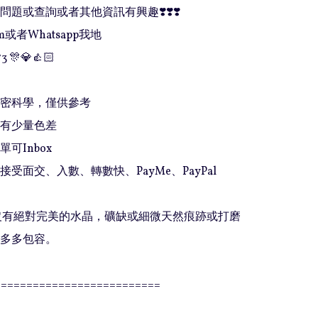
題或查詢或者其他資訊有興趣❣️❣️❣️

或者Whatsapp我地

3 🎊💎👍🏻

精密科學，僅供參考

有少量色差

可Inbox 

接受面交、入數、轉數快、PayMe、PayPal

上沒有絕對完美的水晶，礦缺或細微天然痕跡或打磨
多多包容。

=========================
