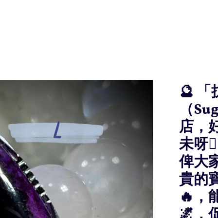
🔮 
（Sug
店，
未呀
俾大
貴的寶
🔥
🌌，