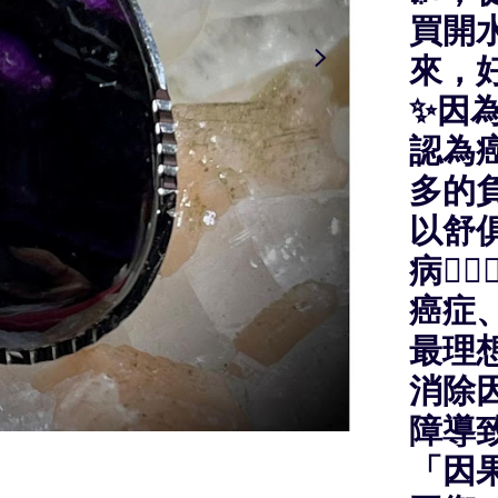
買開
來，
✨因
認為
多的
以舒
病🧚
癌症
最理想
消除
障導
「因果