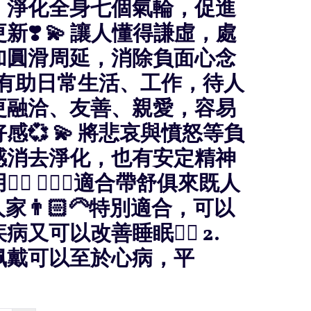
、淨化全身七個氣輪，促進
新❣️ 💫 讓人懂得謙虛，處
加圓滑周延，消除負面心念
💫 有助日常生活、工作，待人
更融洽、友善、親愛，容易
感💞 💫 將悲哀與憤怒等負
感消去淨化，也有安定精神
️‍🔥 🧚🏻‍♀️適合帶舒俱來既人
老人家👨🏻‍🦳特別適合，可以
病又可以改善睡眠👍🏻 2.
佩戴可以至於心病，平