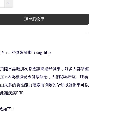
+
加至購物車
−
石」- 舒俱來吊墜（Sugilite)

家買開水晶嘅朋友都應該聽過舒俱來，好多人都話佢
症✨因為根據現今健康觀念，人們認為癌症、腫瘤
由太多的負性能力積累而導致的🥲所以舒俱來可以
疾病🧚🏻‍♀️

效如下：
