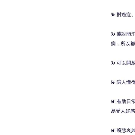
💫 對癌
💫 據說
病，所以都
💫 可以
💫 讓人
💫 有助
易受人好感
💫 將悲