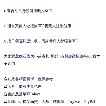
1. 適合注重身體健康嘅人🙆🏻

2. 適合買俾人做禮物🧚🏻‍♀️提醒人注重健康

3. 成日瞓唔到覺失眠，周身骨痛人都啱㗎👍🏻🧲

大家對黑膽石既大小或者其他資訊有興趣歡迎隨時Pm我🎊
💎👍🏻

🔮功效非精密科學，僅供參考

🔮照片可能有少量色差

🔮查詢及落單可Inbox 

🔮我哋小店接受面交、入數、轉數快、PayMe、PayPal
