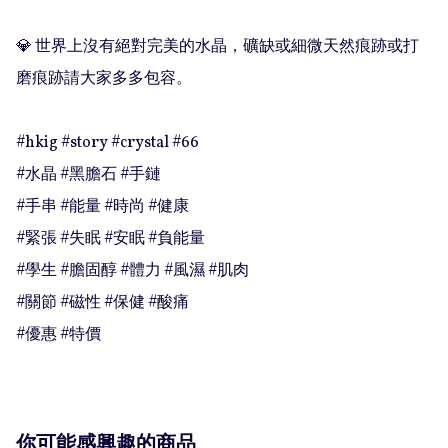
💎 世界上沒有絕對完美的水晶，礦缺或細微天然痕跡或打
磨痕跡請大家多多包容。

#hkig #story #crystal #66

#水晶 #黑膽石 #手鏈

#手串 #能量 #時尚 #健康

#緊張 #失眠 #安眠 #負能量

#學生 #膽固醇 #體力 #風濕 #肌肉

#關節 #磁性 #保健 #酸痛

#優惠 #特價
你可能感興趣的商品