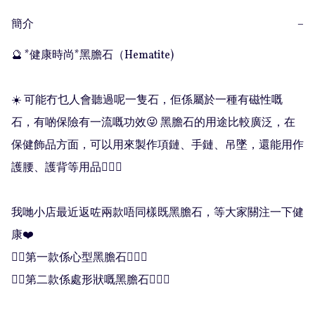
簡介
−
🔮 *健康時尚*黑膽石（Hematite)

☀️ 可能冇乜人會聽過呢一隻石，佢係屬於一種有磁性嘅
石，有啲保險有一流嘅功效😜 黑膽石的用途比較廣泛，在
保健飾品方面，可以用來製作項鏈、手鏈、吊墜，還能用作
護腰、護背等用品💁🏻‍♀️

我哋小店最近返咗兩款唔同樣既黑膽石，等大家關注一下健
康❤️

👍🏻第一款係心型黑膽石💁🏻‍♀️

👍🏻第二款係處形狀嘅黑膽石💁🏻‍♀️
