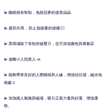
💫 睡眠很有幫助，免除惡夢的侵害🤗🤗

💫 避邪共用， 防止負能量的侵擾😶‍🌫️

💫 黑瑪瑙除了有助舒緩壓力，也可加強膽色與勇氣🤫

💫 遠離小人招貴人 📣

💫 能夠帶來良好的人際關係和人緣，增強信任感，融洽地
相處☺️

💫 加強個人氣魄與磁場，吸引正面力量與好運、增強運
勢。
