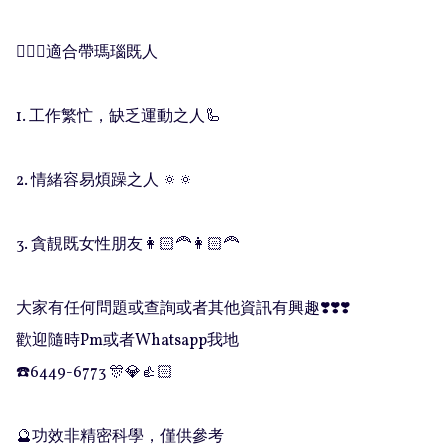
🧚🏻‍♀️適合帶瑪瑙既人 

1. 工作繁忙，缺乏運動之人🦾

2. 情緒容易煩躁之人 🔅🔅

3. 貪靚既女性朋友👩🏻‍🦰👩🏻‍🦰

大家有任何問題或查詢或者其他資訊有興趣❣️❣️❣️

歡迎隨時Pm或者Whatsapp我地

☎️6449-6773 🎊💎👍🏻

🔮功效非精密科學，僅供參考
