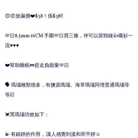
😍😍放漏價❤️$38！係$38‼️

🫶🏻8.5mm 16CM 手圍🫶🏻買三條，仲可以當頸鏈👍襯衫一
流♥️♥️♥️

❤️幫助睡眠💤趕走負能量🫶🏻

🗣 瑪瑙種類很多，有鹽源瑪瑙、海草瑪瑙同埋普通瑪瑙等
等☑️

💓黑瑪瑙功效如下：

💫 有鎮靜的作用， 讓人感覺到溫和而平靜☺️
