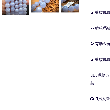
💫 藍紋
💫 藍紋
💫 有助
💫 藍紋瑪
💁🏻‍
架 

🙆🏻男女