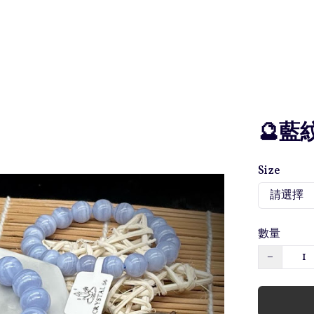
🔮藍紋
Size
數量
−