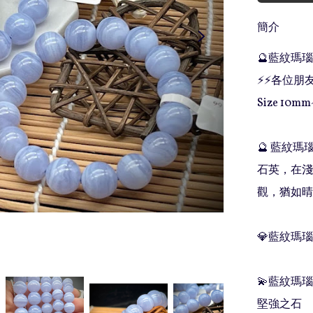
簡介
🔮藍紋瑪瑙 （
⚡️⚡️各位
Size 10m
🔮 藍紋
石英，在淺
觀，猶如晴空
💎藍紋瑪瑙
💫藍紋瑪
堅強之石
