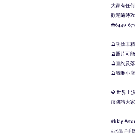
大家有任何問
歡迎隨時Pm
☎️6449-677
🔮功效非
🔮照片可能
🔮查詢及落單
🔮我哋小
💎 世界
痕跡請大家
#hkig #stor
#水晶 #手鏈