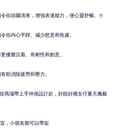
瑪瑙令你頭腦清淅，增強表達能力，便心靈舒暢。☃️

瑪瑙令你內心平靜、減少怒意和焦慮。

令你更優雅沉着、有耐性和創意。

瑙有助消除疲勞和壓力。 

♀️呢條藍紋瑪瑙帶上手仲係設計款，好靚好襯女仔夏天佩戴
皆宜，小朋友都可以帶架
