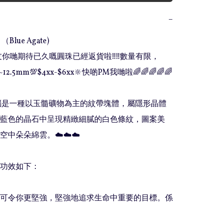
−
Blue Agate)

朋友你哋期待已久嘅圓珠已經返貨啦‼️‼️數量有限，
m~12.5mm💯$4xx-$6xx🔆快啲PM我哋啦🌈🌈🌈🌈🌈

瑪瑙是一種以玉髓礦物為主的紋帶塊體，屬隱形晶體
藍色的晶石中呈現精緻細膩的白色條紋，圖案美
中朵朵綿雲。☁️☁️☁️

功效如下：

瑙可令你更堅強，堅強地追求生命中重要的目標。係