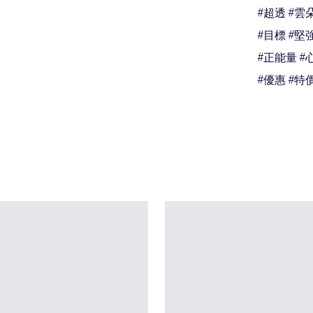
#超透 #雲朵
#目標 #堅強
#正能量 #心
#優惠 #特