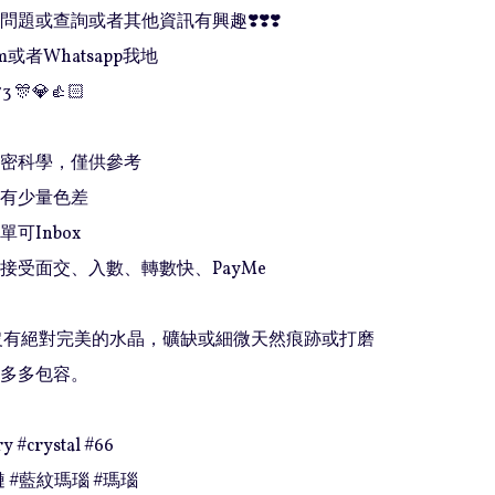
題或查詢或者其他資訊有興趣❣️❣️❣️

或者Whatsapp我地

3 🎊💎👍🏻

精密科學，僅供參考

有少量色差

可Inbox 

店接受面交、入數、轉數快、PayMe

上沒有絕對完美的水晶，礦缺或細微天然痕跡或打磨
多多包容。

y #crystal #66

 #藍紋瑪瑙 #瑪瑙
