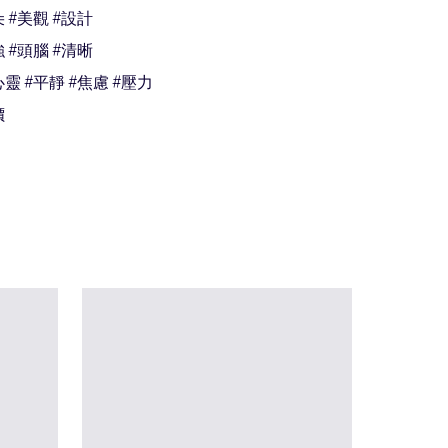
 #美觀 #設計

 #頭腦 #清晰

靈 #平靜 #焦慮 #壓力

價