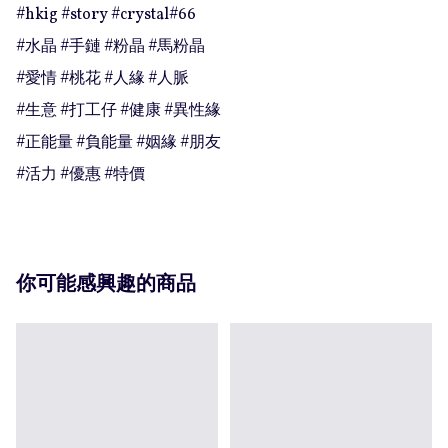
#hkig #story #crystal#66

#水晶 #手鏈 #粉晶 #馬粉晶

#愛情 #桃花 #人緣 #人脈

#生意 #打工仔 #健康 #異性緣

#正能量 #負能量 #姻緣 #朋友

#活力 #優惠 #特價
你可能感興趣的商品