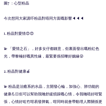
圖7 ：心型粉晶

今次想同大家講吓粉晶對唔同方面嘅影響🔈🔈🔈

1. 粉晶對愛情😍😍

💫 「愛情之石」，好多女仔都鍾意，佢裏面發出嘅粉紅色
光，帶黎極好嘅異性緣，最緊要係招嚟好姻緣😜

2. 粉晶對健康🍎

💫 粉晶是治癒系的水晶，主開發心輪，加強心、肺功能的
健康💪🏻佢可以幫助我哋舒緩煩躁嘅心情，令我哋唔好咁緊
張，心情好咗冇咁易發脾氣，咁同時就會帶動埋人際關係更