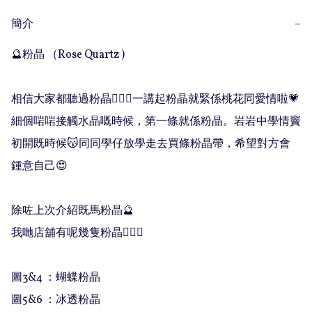
簡介
−
🔮粉晶 （Rose Quartz ) 

相信大家都聽過粉晶💁🏻‍♀️一講起粉晶就緊係桃花同愛情啦💗
細個啱啱接觸水晶嘅時候，第一條就係粉晶。岩岩中學情竇
初開既時候😽同同學仔放學走去買條粉晶帶，希望對方會
鍾意自己😍

除咗上次介紹既馬粉晶🔮

我哋店舖有呢幾隻粉晶💁🏻‍♀️

圖3&4 ：蝴蝶粉晶

圖5&6 ：冰透粉晶
