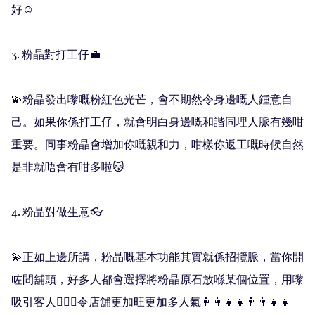
好☺️

3. 粉晶對打工仔💼

💫粉晶發出嚟嘅粉紅色光芒，會不期然令身邊嘅人鍾意自
己。如果你係打工仔，就會明白身邊嘅和諧同埋人脈有幾咁
重要。同事粉晶會增加你嘅親和力，咁樣你返工嘅時候自然
是非就唔會有咁多啦😽

4. 粉晶對做生意👓

💫正如上邊所講，粉晶嘅基本功能其實就係招攬脈，當你開
咗間舖頭，好多人都會選擇將粉晶原石放喺某個位置，用嚟
吸引客人💁🏻‍♀️令店舖更加旺更加多人氣👩‍👩‍👧‍👧👨‍👨‍👧‍👧
