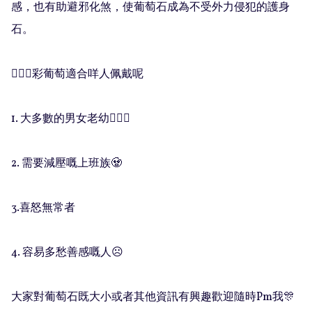
感，也有助避邪化煞，使葡萄石成為不受外力侵犯的護身
石。

🧚🏻‍♀️彩葡萄適合咩人佩戴呢

1. 大多數的男女老幼💁🏻‍♀️

2. 需要減壓嘅上班族🧟

3.喜怒無常者

4. 容易多愁善感嘅人☹️

大家對葡萄石既大小或者其他資訊有興趣歡迎隨時Pm我🎊