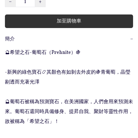
−
+
加至購物車
簡介
−
🔮希望之石-葡萄石（Prehnite）🍇 

-新興的綠色寶石📿其顏色有如剝去外皮的🍇青葡萄，晶瑩
剔透而充著光澤

🔮葡萄石被稱為預測寶石，在美洲國家，人們會用來預測未
來。葡萄石還同時具備修身、提昇自我、聚財等靈性作用，
故被稱為「希望之石」！
