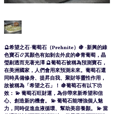
🔮希望之石-葡萄石（Prehnite）🍇 -新興的綠
色寶石📿其顏色有如剝去外皮的🍇青葡萄，晶
瑩剔透而充著光澤 🔮葡萄石被稱為預測寶石，
在美洲國家，人們會用來預測未來。葡萄石還
同時具備修身、提昇自我、聚財等靈性作用，
故被稱為「希望之石」！ 🍇葡萄石有以下功
效： 💫 葡萄石旺財運，為你帶來新希望和信
心、創造新的機會。 💫 葡萄石能增強個人魅
力，同時促進血液循環、幫助美容養顏。 💫 當