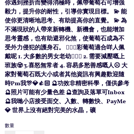
你遇到挫折而變得消極時，佩帶葡萄石可增強
毅力，提升你的耐性，引導你實現目標。 💫 能
使你更清晰地思考、有助提高你的直覺。 💫 為
不滿現狀的人帶來新轉機、新機會，也能增加
思考靈感，也有助避邪化煞，使葡萄石成為不
受外力侵犯的護身石。 🧚🏻‍♀️彩葡萄適合咩人佩
戴呢 1. 大多數的男女老幼💁🏻‍♀️ 2. 需要減壓嘅上
班族🧟 3.喜怒無常者 4. 容易多愁善感嘅人☹️ 大
家對葡萄石既大小或者其他資訊有興趣歡迎隨
時Pm我🎊💎👍🏻 🔮功效非精密科學，僅供參考
🔮照片可能有少量色差 🔮查詢及落單可Inbox
🔮我哋小店接受面交、入數、轉數快、PayMe
💎 世界上沒有絕對完美的水晶，礦
數量