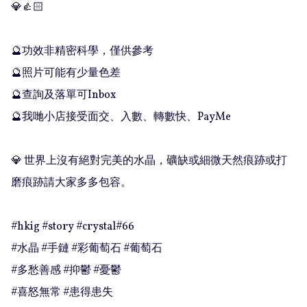
💎👍🏻

🔮功效非精密科學，僅供參考

🔮照片可能有少量色差

🔮查詢及落單可Inbox 

🔮我哋小店接受面交、入數、轉數快、PayMe

💎 世界上沒有絕對完美的水晶，礦缺或細微天然痕跡或打
磨痕跡請大家多多包容。

#hkig #story #crystal#66

#水晶 #手鏈 #彩葡萄石 #葡萄石

#多愁善感 #抑鬱 #憂鬱

#喜怒無常 #患得患失
