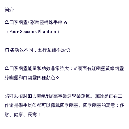
簡介
−
🔮四季幽靈/ 彩幽靈桶珠手串 🔥

（Four Seasons Phantom ）

💥 各功效不同，五行互補不足💥

🔮四季幽靈能量和功效非常強大：☄️裏面有紅幽靈黃綠幽靈
綠幽靈和白幽靈四種顏色🌞

💰可以招財💵去晦氣❣️提高事業運學業運氣。無論是正在工
作還是學生🙆🏻都可以佩戴四季幽靈。四季幽靈的寓意：多
財、健康、長壽！
