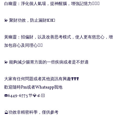
白幽靈：淨化個人氣場，提神醒腦，增強記憶力🧘🏻‍♀️

💫 聚財功效，防止漏財💵💵

黃幽靈：招偏財，以及改善思考模式，使人更有慈悲心，增
加包容心及同理心🤼‍♀️

💫 能夠減少腸胃方面的一些疾病或者是不舒適

大家有任何問題或者其他資訊有興趣❣️❣️❣️

歡迎隨時Pm或者Whatsapp我地

☎️6449-6773 🎊💎👍🏻

🔮功效非精密科學，僅供參考
