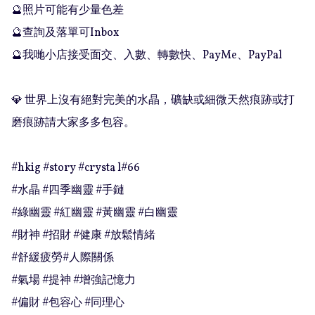
🔮照片可能有少量色差

🔮查詢及落單可Inbox 

🔮我哋小店接受面交、入數、轉數快、PayMe、PayPal

💎 世界上沒有絕對完美的水晶，礦缺或細微天然痕跡或打
磨痕跡請大家多多包容。

#hkig #story #crysta l#66

#水晶 #四季幽靈 #手鏈

#綠幽靈 #紅幽靈 #黃幽靈 #白幽靈

#財神 #招財 #健康 #放鬆情緒

#舒緩疲勞#人際關係

#氣場 #提神 #增強記憶力

#偏財 #包容心 #同理心
