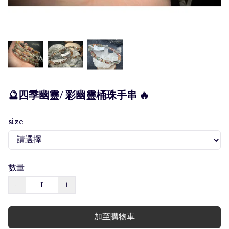
🔮四季幽靈/ 彩幽靈桶珠手串 🔥
size
數量
−
+
加至購物車