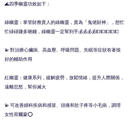
🌊四季幽靈功效如下：

綠幽靈：掌管財務貴人的綠幽靈，貴為「鬼佬財神」，想忙
忙碌碌賺多啲錢，綠幽靈一定幫到手💰💰💰💰💵💵💵💵💵

💫 對治療心臟病、高血壓、呼吸問題、失眠等症狀有著很
好的輔助作用

紅幽靈：健康系列，緩解疲勞，放鬆情緒，提升人際關係，
遠離忿怒，幫你滅火

💫 可改善婦科疾病和感冒、頭痛和肚子疼等小毛病，調理
女性荷爾蒙⭕️
