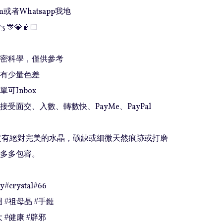
或者Whatsapp我地

3 🎊💎👍🏻

精密科學，僅供參考

有少量色差

可Inbox 

接受面交、入數、轉數快、PayMe、PayPal

上沒有絕對完美的水晶，礦缺或細微天然痕跡或打磨
多多包容。

y#crystal#66

 #祖母晶 #手鏈

 #健康 #辟邪
