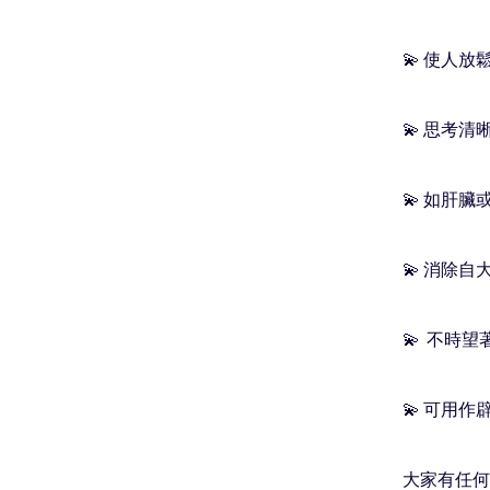
💫 使人
💫 思考
💫 如肝
💫 消除自
💫  不時
💫 可用作
大家有任何問