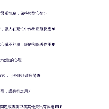
放鬆緊張情緒，保持輕鬆心情✨

清晰，讓人在繁忙中作出正確反應🧠

臟或心臟不舒服，緩解和保護作用🫀

大/傲慢的心理 

望著它，可舒緩眼睛疲勞👁

辟邪，護身符之用⚡️

題或查詢或者其他資訊有興趣❣️❣️❣️
