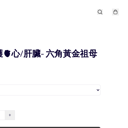
護🫀心/肝臟- 六角黃金祖母
+