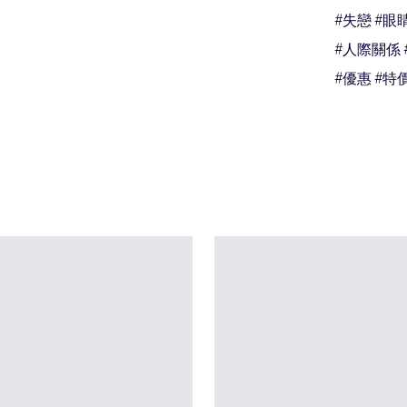
#失戀 #眼睛
#人際關係 
#優惠 #特