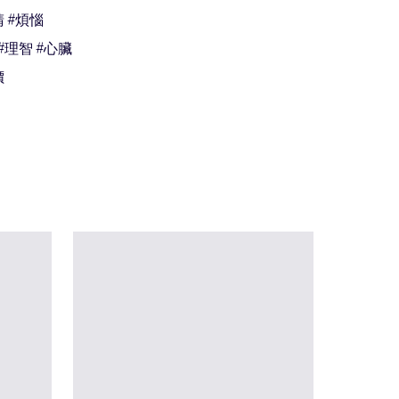
 #煩惱

#理智 #心臟

價