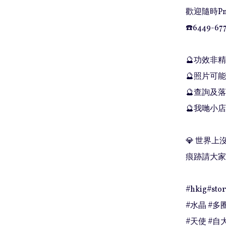
歡迎隨時Pm
☎️6449-677
🔮功效非
🔮照片可能
🔮查詢及落單
🔮我哋小店
💎 世界
痕跡請大家
#hkig#stor
#水晶 #多圈
#天使 #自大