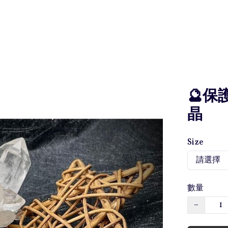
🔮保
晶
Size
數量
−