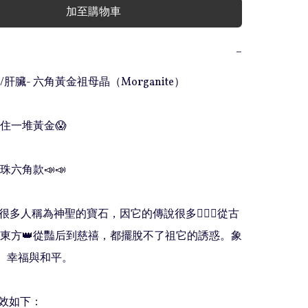
加至購物車
−
/肝臟- 六角黃金祖母晶（Morganite）

拎住一堆黃金😱

珠六角款📣📣

️一直被很多人稱為神聖的寶石，因它的傳說很多💁🏻‍♀️從古
東方👑從豔后到慈禧，都擺脫不了祖它的誘惑。象
、幸福與和平。

效如下：
