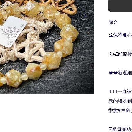
簡介
🔮保護🫀心
🔅😱好似
❤️❤️新返細
🧚🏻‍♀
老的埃及到
徵愛♥️生命
☑️祖母晶功