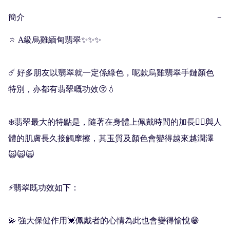
簡介
−
🔅 A級烏雞緬甸翡翠✨✨✨

☄️ 好多朋友以翡翠就一定係綠色，呢款烏雞翡翠手鏈顏色
特別，亦都有翡翠嘅功效😚💧

❄️翡翠最大的特點是，隨著在身體上佩戴時間的加長✌🏻與人
體的肌膚長久接觸摩擦，其玉質及顏色會變得越來越潤澤
🙀🙀🙀

⚡️翡翠既功效如下：

💫 強大保健作用💓佩戴者的心情為此也會變得愉悅😁
