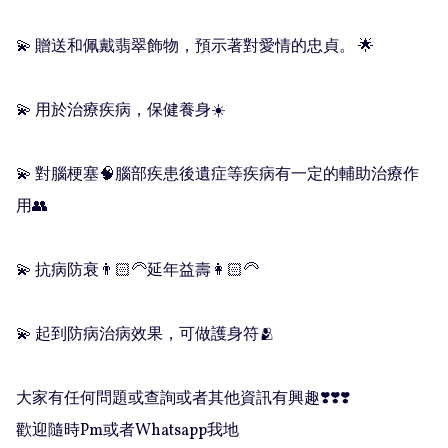
💫 贈送和佩戴翡翠飾物，預示著對愛情的忠貞。 🌟

💫 用於治療疾病，保健養身☀️

💫 對腦梗塞🧠腦部疾患後遺症等疾病有一定的輔助治療作
用👥

💫 抗病防衰👨🏻‍🦳延年益壽👩🏻‍🦳

💫 起到防病治病效果，可做護身符🫂

大家有任何問題或查詢或者其他資訊有興趣❣️❣️❣️

歡迎隨時Pm或者Whatsapp我地
