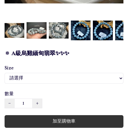
🔅 A級烏雞緬甸翡翠✨✨✨
Size
數量
−
+
加至購物車