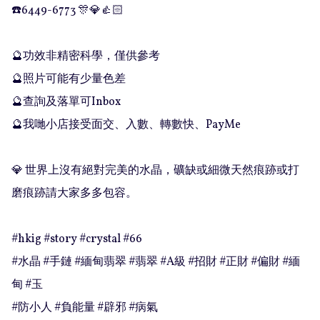
☎️6449-6773 🎊💎👍🏻

🔮功效非精密科學，僅供參考

🔮照片可能有少量色差

🔮查詢及落單可Inbox 

🔮我哋小店接受面交、入數、轉數快、PayMe

💎 世界上沒有絕對完美的水晶，礦缺或細微天然痕跡或打
磨痕跡請大家多多包容。

#hkig #story #crystal #66

#水晶 #手鏈 #緬甸翡翠 #翡翠 #A級 #招財 #正財 #偏財 #緬
甸 #玉

#防小人 #負能量 #辟邪 #病氣
