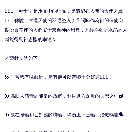
🧚🏻‍♀️ 「藍針」是水晶中的珍品，是遺留在人間的天使之翼
🧖🏻‍♀️ 傳說，幸運天使的羽毛墜入了凡間🌬作為神的信使向
期盼🩸幸運的人們賜予來自神的恩典，凡獲得藍針水晶的人
就能得到神恩賜的幸運🎐

🪄藍針功效如下：

💫 非常稀有嘅藍針，擁有佢可以帶嚟十分好運👍🏻💫

💫 協助人感覺到能量的放鬆，並且進入深度的冥想之中🎎

💫 放在喉輪和它對應的臍輪，均衡上下三輪，治療喉嚨🗣
