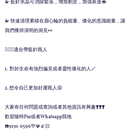
💫 藍針水晶可消除緊張，增加創意，加強表達👄

💫 快速清理累積在眉心輪的負能量、僵化的意識能量，讓
我們獲得清明的洞見👀

🧚🏻‍♀️適合帶藍針既人

1.  對於生命有強烈偏見或者靈性僵化的人🪄

2. 想令自己更加好運既人😝

大家有任何問題或查詢或者其他資訊有興趣❣️❣️❣️

歡迎隨時Pm或者Whatsapp我地

☎️9191-6596🎊💎👍🏻
