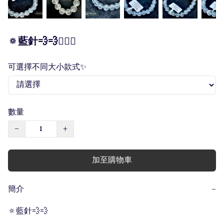
🔅藍針💨💨🧚🏻‍♀️
可選擇不同大小款式✨
數量
−
+
加至購物車
簡介
−
🔅藍針💨💨
