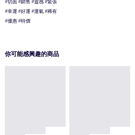
#切面 #銷售 #靈感 #緊張

#幸運 #好運 #運氣 #稀有

#優惠 #特價
你可能感興趣的商品