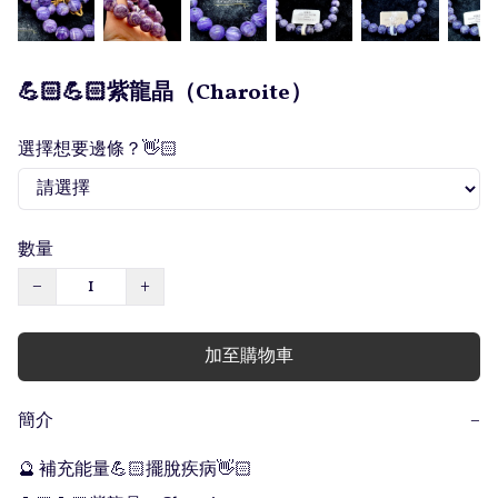
💪🏻💪🏻紫龍晶（Charoite）
選擇想要邊條？👋🏻
數量
−
+
加至購物車
簡介
−
🔮 補充能量💪🏻擺脫疾病👋🏻
