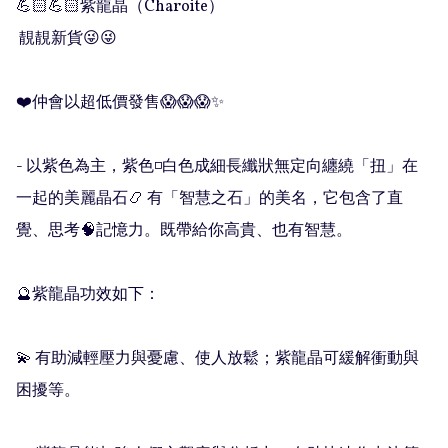
💪🏻💪🏻紫龍晶（Charoite）

 靚靚新貨😜😜

❤️仲會以超低價發售😱😱😱✨

- 以紫色為主，紫色◽️白色成細長纖狀無定向纏繞「扭」在
一起的美麗晶石📿 有「智慧之石」的美名，它包含了直
覺、思考🧠記憶力。既帶給你高貴、也有智慧。

🔮紫龍晶功效如下：

💫 有助減輕壓力與憂慮、使人放鬆；紫龍晶可緩解衝動與
困擾等。
