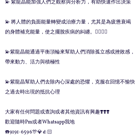
💫 紫龍晶能加強人們之觀察與分析力，有助快速作出決策

💫 將人體的負面能量轉變成治療力量，尤其是為疲憊衰竭
的身體補充能量，使之擺脫疾病的糾纏。😶‍🌫️😶‍🌫️

💫紫龍晶能通過平衡頂輪來幫助人們消除孤立感或挫敗感，
帶來動力、活力與積極性

💫紫龍晶幫助人們去除內心深處的恐懼，克服在回憶不愉快
之過去時出現的抵抗心理

大家有任何問題或查詢或者其他資訊有興趣❣️❣️❣️

歡迎隨時Pm或者Whatsapp我地

☎️9191-6596🎊💎👍🏻
