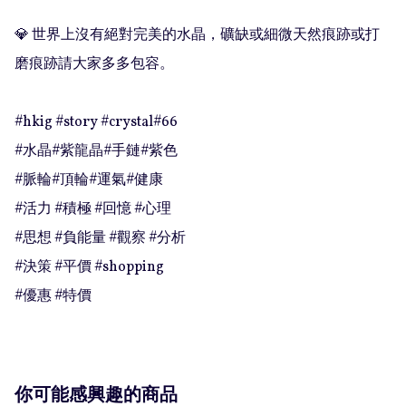
💎 世界上沒有絕對完美的水晶，礦缺或細微天然痕跡或打
磨痕跡請大家多多包容。

#hkig #story #crystal#66

#水晶#紫龍晶#手鏈#紫色

#脈輪#頂輪#運氣#健康

#活力 #積極 #回憶 #心理

#思想 #負能量 #觀察 #分析

#決策 #平價 #shopping

#優惠 #特價
你可能感興趣的商品