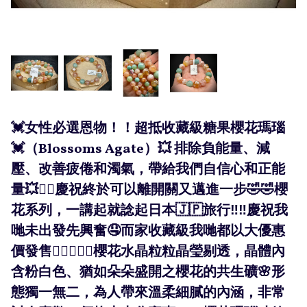
💓女性必選恩物！！超抵收藏級糖果櫻花瑪瑙
💓（Blossoms Agate）💥 排除負能量、減
壓、改善疲倦和濁氣，帶給我們自信心和正能
量💥❤️‍🔥慶祝終於可以離開關又邁進一步🤣🤣櫻
花系列，一講起就諗起日本🇯🇵旅行‼️‼️慶祝我
哋未出發先興奮🤤而家收藏級我哋都以大優惠
價發售❤️‍🔥❤️‍🔥🌸櫻花水晶粒粒晶瑩剔透，晶體內
含粉白色、猶如朵朵盛開之櫻花的共生礦🌸形
態獨一無二，為人帶來溫柔細膩的內涵，非常