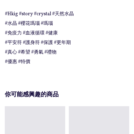
#Hkig #story #crystal #天然水晶

#水晶 #櫻花瑪瑙 #瑪瑙

#免疫力 #血液循環 #健康

#平安符 #護身符 #保護 #更年期

#真心 #希望 #勇氣 #禮物

#優惠 #特價
你可能感興趣的商品