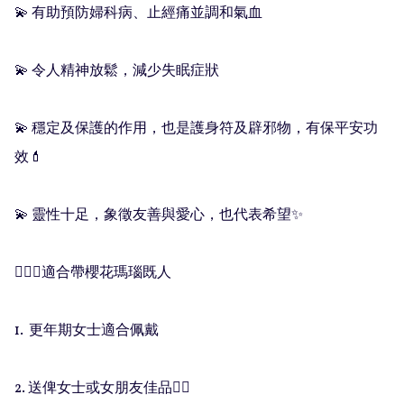
💫 有助預防婦科病、止經痛並調和氣血

💫 令人精神放鬆，減少失眠症狀

💫 穩定及保護的作用，也是護身符及辟邪物，有保平安功
效💄

💫 靈性十足，象徵友善與愛心，也代表希望✨

🧚🏻‍♀️適合帶櫻花瑪瑙既人

1.  更年期女士適合佩戴

2. 送俾女士或女朋友佳品👍🏻
