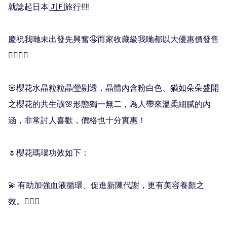
就諗起日本🇯🇵旅行‼️‼️

慶祝我哋未出發先興奮🤤而家收藏級我哋都以大優惠價發售
❤️‍🔥❤️‍🔥

🌸櫻花水晶粒粒晶瑩剔透，晶體內含粉白色、猶如朵朵盛開
之櫻花的共生礦🌸形態獨一無二，為人帶來溫柔細膩的內
涵，非常討人喜歡，價格也十分實惠！

🌷櫻花瑪瑙功效如下：

💫 有助加強血液循環、促進新陳代謝，更有美容養顏之
效。💆🏻‍♀️
