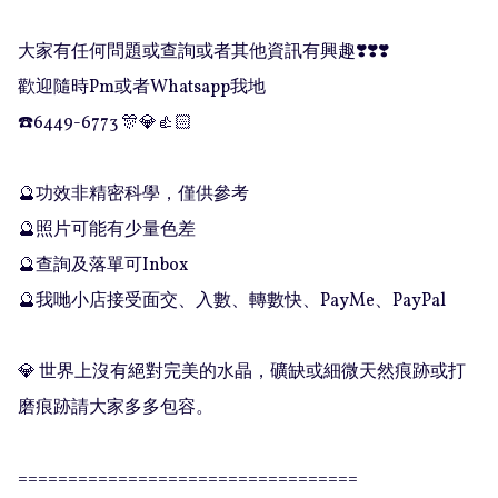
大家有任何問題或查詢或者其他資訊有興趣❣️❣️❣️

歡迎隨時Pm或者Whatsapp我地

☎️6449-6773 🎊💎👍🏻

🔮功效非精密科學，僅供參考

🔮照片可能有少量色差

🔮查詢及落單可Inbox 

🔮我哋小店接受面交、入數、轉數快、PayMe、PayPal

💎 世界上沒有絕對完美的水晶，礦缺或細微天然痕跡或打
磨痕跡請大家多多包容。

==================================
