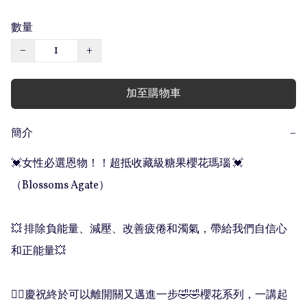
數量
−
+
加至購物車
簡介
−
💓女性必選恩物！！超抵收藏級糖果櫻花瑪瑙 💓
（Blossoms Agate）

💥 排除負能量、減壓、改善疲倦和濁氣，帶給我們自信心
和正能量💥

❤️‍🔥慶祝終於可以離開關又邁進一步🤣🤣櫻花系列，一講起