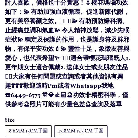
討人喜歡，價格也十分實惠！🌷櫻花瑪瑙功效
如下：💫 有助加強血液循環、促進新陳代謝，
更有美容養顏之效。💆🏻‍♀️💫 有助預防婦科病、
止經痛並調和氣血💫 令人精神放鬆，減少失眠
症狀💫 穩定及保護的作用，也是護身符及辟邪
物，有保平安功效💄💫 靈性十足，象徵友善與
愛心，也代表希望✨🧚🏻‍♀️適合帶櫻花瑪瑙既人1.
更年期女士適合佩戴2. 送俾女士或女朋友佳品
👍🏻大家有任何問題或查詢或者其他資訊有興
趣❣️❣️❣️歡迎隨時Pm或者Whatsapp我地
☎️6449-6773 🎊💎👍🏻🔮功效非精密科學，僅
供參考🔮照片可能有少量色差🔮查詢及落單
Size
8.6MM 15CM手圍
13.8MM 17.5 CM 手圍