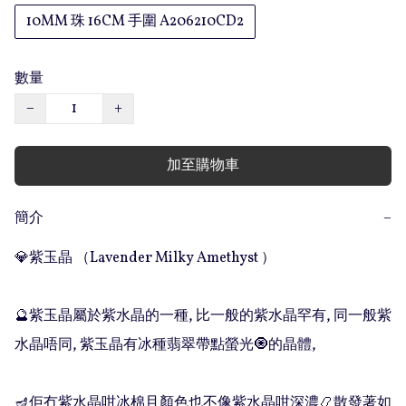
10MM 珠 16CM 手圍 A206210CD2
數量
−
+
加至購物車
簡介
−
💎紫玉晶 （Lavender Milky Amethyst ）

🔮紫玉晶屬於紫水晶的一種, 比一般的紫水晶罕有, 同一般紫
水晶唔同, 紫玉晶有冰種翡翠帶點螢光🧿的晶體, 

🪔佢冇紫水晶咁冰棉且顏色也不像紫水晶咁深濃📿散發著如