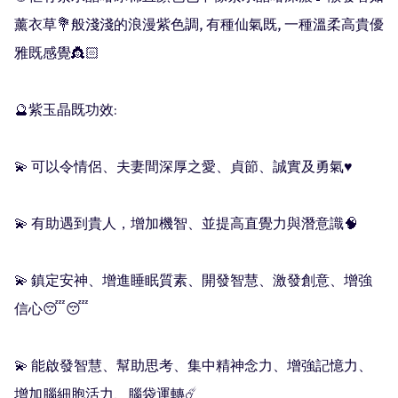
薰衣草💐般淺淺的浪漫紫色調, 有種仙氣既, 一種溫柔高貴優
雅既感覺👸🏻

🔮紫玉晶既功效:

💫 可以令情侶、夫妻間深厚之愛、貞節、誠實及勇氣♥️

💫 有助遇到貴人，增加機智、並提高直覺力與潛意識🧠

💫 鎮定安神、增進睡眠質素、開發智慧、激發創意、增強
信心😴😴

💫 能啟發智慧、幫助思考、集中精神念力、增強記憶力、
增加腦細胞活力、腦袋運轉☄️
