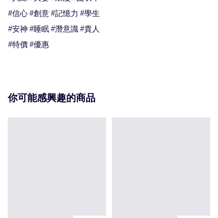
#信心 #創意 #記憶力 #學生

#安神 #睡眠 #潛意識 #貴人

#特價 #優惠
你可能感興趣的商品