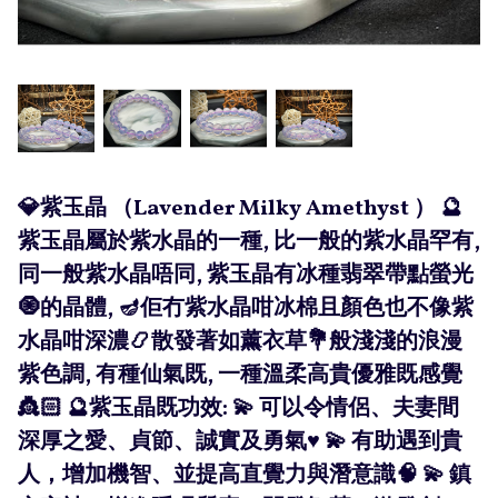
💎紫玉晶 （Lavender Milky Amethyst ） 🔮
紫玉晶屬於紫水晶的一種, 比一般的紫水晶罕有,
同一般紫水晶唔同, 紫玉晶有冰種翡翠帶點螢光
🧿的晶體, 🪔佢冇紫水晶咁冰棉且顏色也不像紫
水晶咁深濃📿散發著如薰衣草💐般淺淺的浪漫
紫色調, 有種仙氣既, 一種溫柔高貴優雅既感覺
👸🏻 🔮紫玉晶既功效: 💫 可以令情侶、夫妻間
深厚之愛、貞節、誠實及勇氣♥️ 💫 有助遇到貴
人，增加機智、並提高直覺力與潛意識🧠 💫 鎮