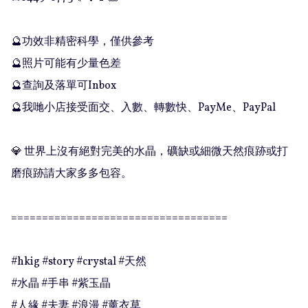
🔮功效非精密科學，僅供參考

🔮照片可能有少量色差

🔮查詢及落單可Inbox 

🔮我哋小店接受面交、入數、轉數快、PayMe、PayPal

💎 世界上沒有絕對完美的水晶，礦缺或細微天然痕跡或打
磨痕跡請大家多多包容。

===================================

#hkig #story #crystal #天然

#水晶 #手串 #紫玉晶

#人緣 #夫妻 #浪漫 #薰衣草
