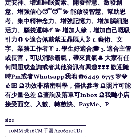
定安神、增進睡眠質素、開發智慧、激發創
意、增強信心😴😴 💫 能啟發智慧、幫助思
考、集中精神念力、增強記憶力、增加腦細胞
活力、腦袋運轉☄️ 💫 增加人緣，增加自己嘅吸
引力🧲 ✨適合佩戴紫玉晶既人🌛 1. 藝術、文
字、業務工作者👔 2. 學生好適合🎓 3. 適合主管
或長官，可以消除霸氣，帶來貴氣🎩 大家有任
何問題或查詢或者其他資訊有興趣❣️❣️❣️ 歡迎隨
時Pm或者Whatsapp我地 ☎️6449-6773 🎊💎
👍🏻 🔮功效非精密科學，僅供參考 🔮照片可能
有少量色差 🔮查詢及落單可Inbox 🔮我哋小店
接受面交、入數、轉數快、PayMe、P
size
10MM 珠 16CM 手圍 A206210CD1