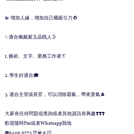
💫 增加人緣，增加自己嘅吸引力🧲

✨適合佩戴紫玉晶既人🌛

1. 藝術、文字、業務工作者👔

2. 學生好適合🎓

3. 適合主管或長官，可以消除霸氣，帶來貴氣🎩

大家有任何問題或查詢或者其他資訊有興趣❣️❣️❣️

歡迎隨時Pm或者Whatsapp我地

☎️6449-6773 🎊💎👍🏻
