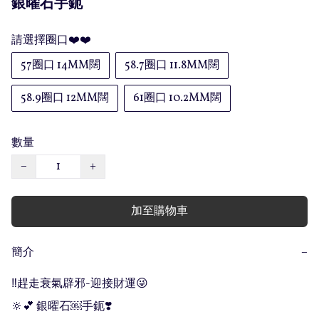
銀曜石手鈪
請選擇圈口❤️❤️
57圈口 14MM闊
58.7圈口 11.8MM闊
58.9圈口 12MM闊
61圈口 10.2MM闊
數量
−
+
加至購物車
簡介
−
‼️趕走衰氣辟邪-迎接財運😜 

🔆💕 銀曜石￼手鈪❣️
