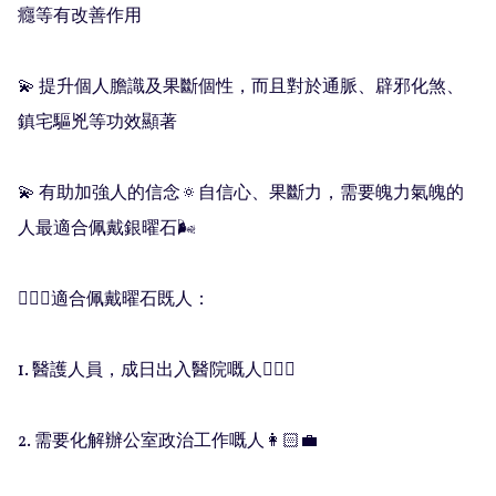
癮等有改善作用

💫 提升個人膽識及果斷個性，而且對於通脈、辟邪化煞、
鎮宅驅兇等功效顯著

💫 有助加強人的信念🔅自信心、果斷力，需要魄力氣魄的
人最適合佩戴銀曜石🌬

🧚🏻‍♀️適合佩戴曜石既人：

1. 醫護人員，成日出入醫院嘅人👨🏻‍⚕️

2. 需要化解辦公室政治工作嘅人👩🏻‍💼
