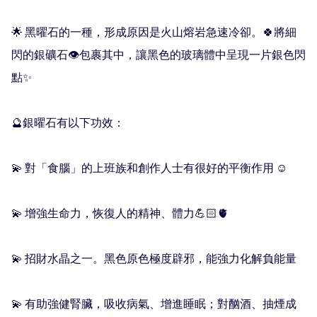
🌟 黑曜石的一種，形成原因是火山熔岩急速冷卻。🍀將細
閃的銀礦石👁️包裹其中，讓黑色的玻璃體中呈現一片銀色閃
點✨

🔮銀曜石有以下功效：

💫 對「食腦」的上班族和創作人士有很好的平衡作用 ☺️

💫 增強生命力，恢復人的精神、體力💪🏻🫀

💫 招財水晶之一。黑色原色極度辟邪，能強力化解負能量

💫 有助強健腎臟，吸收病氣、增進睡眠；對酗酒、抽煙成