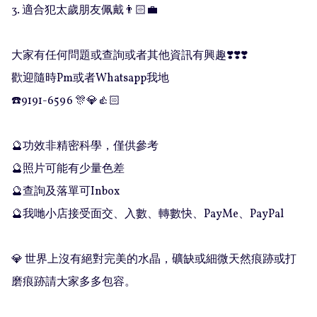
3. 適合犯太歲朋友佩戴👨🏻‍💼

大家有任何問題或查詢或者其他資訊有興趣❣️❣️❣️

歡迎隨時Pm或者Whatsapp我地

☎️9191-6596 🎊💎👍🏻

🔮功效非精密科學，僅供參考

🔮照片可能有少量色差

🔮查詢及落單可Inbox 

🔮我哋小店接受面交、入數、轉數快、PayMe、PayPal

💎 世界上沒有絕對完美的水晶，礦缺或細微天然痕跡或打
磨痕跡請大家多多包容。
