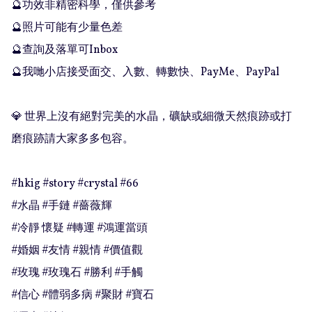
🔮功效非精密科學，僅供參考

🔮照片可能有少量色差

🔮查詢及落單可Inbox 

🔮我哋小店接受面交、入數、轉數快、PayMe、PayPal

💎 世界上沒有絕對完美的水晶，礦缺或細微天然痕跡或打
磨痕跡請大家多多包容。

#hkig #story #crystal #66

#水晶 #手鏈 #薔薇輝

#冷靜 懷疑 #轉運 #鴻運當頭

#婚姻 #友情 #親情 #價值觀

#玫瑰 #玫瑰石 #勝利 #手觸

#信心 #體弱多病 #聚財 #寶石
