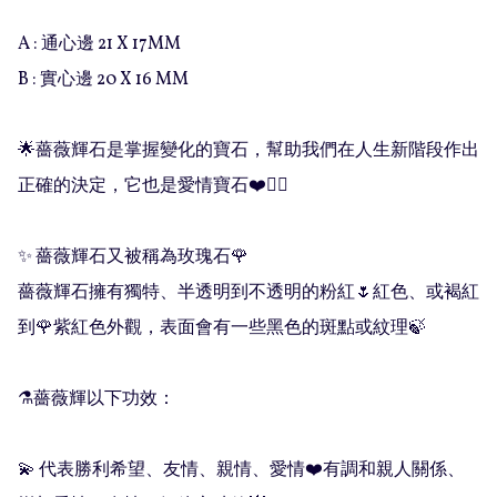
A : 通心邊 21 X 17MM 

B : 實心邊 20 X 16 MM 

🌟薔薇輝石是掌握變化的寶石，幫助我們在人生新階段作出
正確的決定，它也是愛情寶石❤️❤️‍🔥

✨ 薔薇輝石又被稱為玫瑰石🌹

薔薇輝石擁有獨特、半透明到不透明的粉紅🌷紅色、或褐紅
到🌹紫紅色外觀，表面會有一些黑色的斑點或紋理🍃

⚗️薔薇輝以下功效：

💫 代表勝利希望、友情、親情、愛情❤️有調和親人關係、