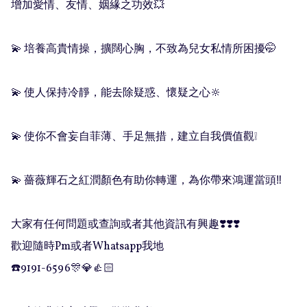
增加愛情、友情、姻緣之功效💥

💫 培養高貴情操，擴闊心胸，不致為兒女私情所困擾🤭

💫 使人保持冷靜，能去除疑惑、懷疑之心🔆

💫 使你不會妄自菲薄、手足無措，建立自我價值觀❕

💫 薔薇輝石之紅潤顏色有助你轉運，為你帶來鴻運當頭‼️

大家有任何問題或查詢或者其他資訊有興趣❣️❣️❣️

歡迎隨時Pm或者Whatsapp我地

☎️9191-6596🎊💎👍🏻
