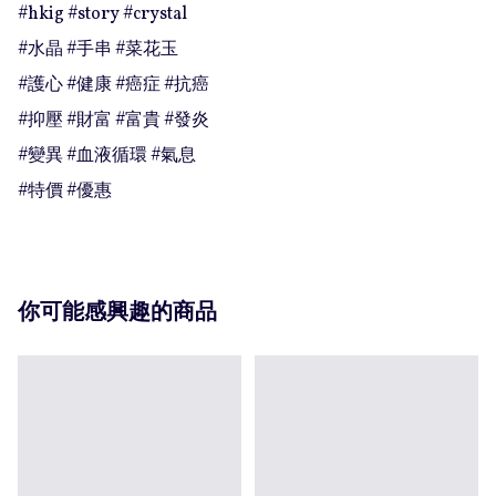
#hkig #story #crystal

#水晶 #手串 #菜花玉

#護心 #健康 #癌症 #抗癌

#抑壓 #財富 #富貴 #發炎

#變異 #血液循環 #氣息

#特價 #優惠
你可能感興趣的商品