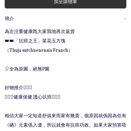
加至購物車
簡介
−
為左注重健康既大家我地再次返貨

👑👑「抗癌之王」菜花玉方塊

（Thuja sutchuenensis Franch）

🎈全為原圖，絕無P圖

好物推介💁🏻‍♀️

🧚🏻‍♀️健康保健 護心抗癌🧚🏻‍♀️

相信大家一定知道舒俱來而家有幾貴，個原因就係因為佢有
《硒》元素係入邊，所以就會有抗癌功效。如果大家預算唔