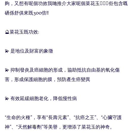
夠，又想有呢個功效我哋推介大家呢個菜花玉💁🏻‍♀️佢包含嘅
硒係舒俱來既300倍‼️

🔮菜花玉既功效:

💫 是地位及財富的象徵

💫 抑制發炎及癌細胞的形成，協助抵抗自由基的氧化傷
害，形成保護細胞的膜，預防產生癌變異

💫 有效延緩細胞老化，降低慢性病

“生命的火種”，享有“長壽元素”、“抗癌之王”、“心臟守護
神”、“天然解毒劑”等美譽，更增添了菜花玉的神奇。
