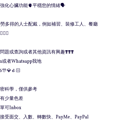
強化心臟功能🫀平穩您的情緒🗣

️ 建議多勞多得的人士配戴，例如補習、裝修工人、餐廳
‍♀️ 

題或查詢或者其他資訊有興趣❣️❣️❣️

或者Whatsapp我地

6🎊💎👍🏻

精密科學，僅供參考

有少量色差

可Inbox 

接受面交、入數、轉數快、PayMe、PayPal
