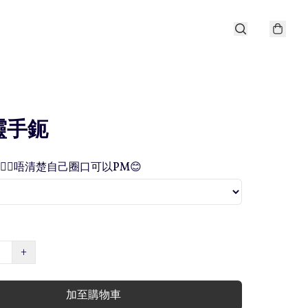
靈手鈪
🏻唔清楚自己圈口可以PM😊
+
加至購物車