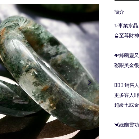
簡介
✨事業水晶⚡
🔮至尊財神
🌱綠幽靈
彩跟美金很相
💁🏻‍♀️
更多客人‼
超級七或金髮
💓綠幽靈功