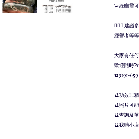
💫綠幽靈可
🧚🏻‍♂
經營者等等💁🏻
大家有任何問
歡迎隨時Pm
☎️9191-659
🔮功效非
🔮照片可能
🔮查詢及落單
🔮我哋小店