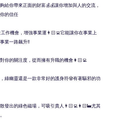
能夠給你帶來正面的財富💰💰讓你增加與人的交流，
你的信任

量工作機會，增強事業運👨🏻‍💻它能讓你在事業上
業一路飆升‼️

對你的關注度，從而擁有升職的機會👩🏻‍💻

邪，綠幽靈還是一款非常好的護身符🧟有著驅邪的功
散發出的綠色磁場，可吸引貴人👨🏻‍💻👩🏻‍🏭尤其
。
