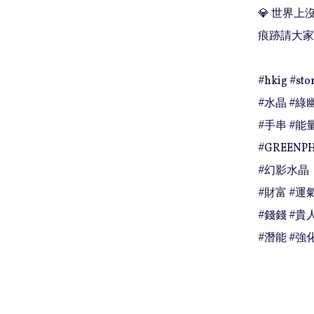
💎 世界
痕跡請大家
#hkig #stor
#水晶 #綠幽
#手串 #能量
#GREENP
#幻影水晶

#財富 #運氣
#錢錢 #貴人
#潛能 #強