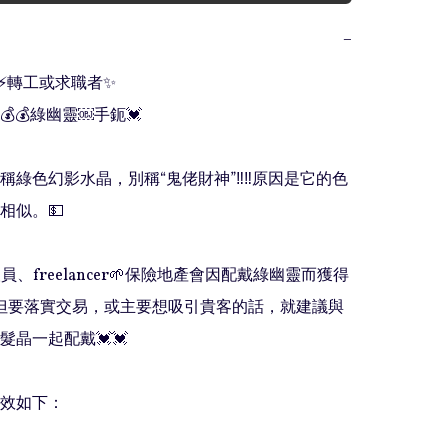
−
️轉工或求職者✨

💰💰綠幽靈￼手鈪💓

又稱綠色幻影水晶，別稱“鬼佬財神”‼️‼️原因是它的色
似。💵

 銷售人員、freelancer🌱保險地產會因配戴綠幽靈而獲得
️但要落實交易，或主要想吸引貴客的話，就建議與
晶一起配戴💓💓

效如下：
