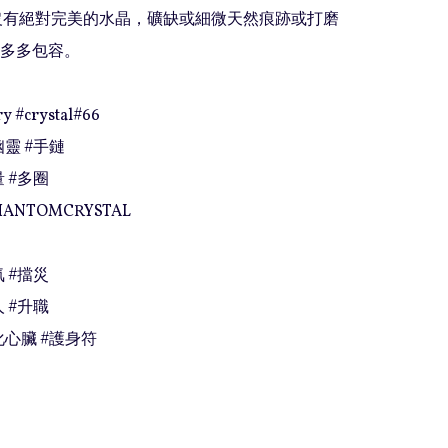
上沒有絕對完美的水晶，礦缺或細微天然痕跡或打磨
多多包容。

y #crystal#66

靈 #手鏈

 #多圈

HANTOMCRYSTAL

 #擋災

 #升職

化心臟 #護身符