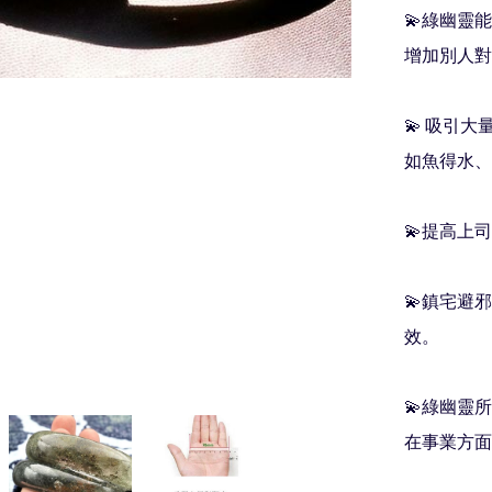
💫綠幽靈
增加別人對
💫 吸引大
如魚得水、事
💫提高上司
💫鎮宅避
效。

💫綠幽靈所
在事業方面​