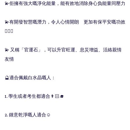
💫佢擁有強大嘅淨化能量，能有效地消除身心負能量同壓力

💫有開發智慧嘅潛力，令人心情開朗　更加有保平安嘅功效 
💁🏻‍♀️ 

💫 又稱「官運石」，可以升官旺運、息災增益、活絡親情
友情

🔮適合佩戴白水晶嘅人：

1. 學生或者考生都適合👨🏻‍🎓

2. 鍾意乾淨嘅人適合☺️
