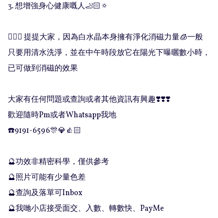
3. 想增強身心健康嘅人🦶🏻🔅

🧚🏻‍♀️ 提提大家，因為白水晶本身擁有淨化消磁力量🧊一般
只要用清水洗淨，並在中午時段放它在陽光下曝曬數小時，
已可做到消磁的效果

大家有任何問題或查詢或者其他資訊有興趣❣️❣️❣️

歡迎隨時Pm或者Whatsapp我地

☎️9191-6596🎊💎👍🏻

🔮功效非精密科學，僅供參考

🔮照片可能有少量色差

🔮查詢及落單可Inbox 

🔮我哋小店接受面交、入數、轉數快、PayMe
