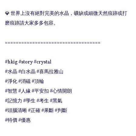
💎 世界上沒有絕對完美的水晶，礦缺或細微天然痕跡或打
磨痕跡請大家多多包容。

===================================

#hkig #story #crystal

#水晶 #白水晶 #喜馬拉雅山

#淨化 #消磁 #頂輪

#智慧 #人緣 #平安扣 #心情開朗

#記憶力 #學生 #考生 #黑氣

#頭腦清晰 #正確 #果斷 #判斷

#特價 #優惠