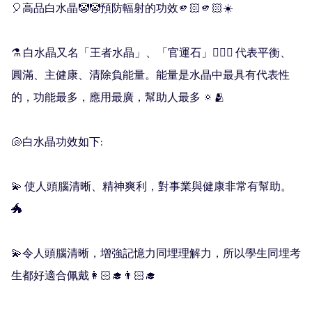
🎈高品白水晶🤡🤡預防輻射的功效🫵🏻🫵🏻☀️

⚗️ 白水晶又名「王者水晶」、「官運石」💁🏻‍♀️ 代表平衡、
圓滿、主健康、清除負能量。能量是水晶中最具有代表性
的，功能最多，應用最廣，幫助人最多 🔅🫂

🐚白水晶功效如下:

💫 使人頭腦清晰、精神爽利，對事業與健康非常有幫助。
🐲

💫令人頭腦清晰，增強記憶力同埋理解力，所以學生同埋考
生都好適合佩戴👩🏻‍🎓👨🏻‍🎓
