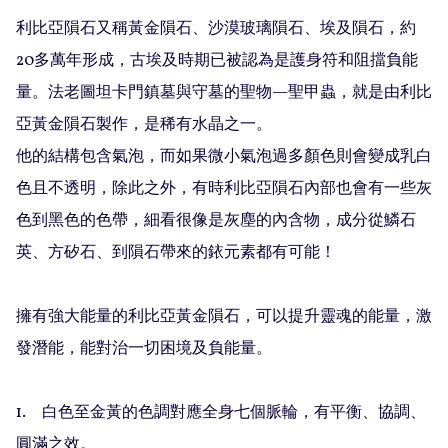
利比亞隕石又稱黃金隕石、沙漠玻璃隕石、埃及隕石，約
20多萬年形成，古埃及時期已被認為是護身符和阻擋負能
量。法老圖坦卡門鎮墓與守墓的聖物—聖甲蟲，就是由利比
亞黃金隕石製作，是稀有水晶之一。

他的結構包含氣泡，而如果微小氣泡過多顏色則會變成乳白
色且不透明，除此之外，有時利比亞隕石內部也會有一些灰
色到黑色的色帶，細看很像是灰塵的內含物，成分從鱗石
英、方矽石、到隕石帶來的銥元素都有可能！

擁有強大能量的利比亞黃金隕石，可以提升靈魂的能量，激
發潛能，能對治一切困境及負能量。

1.　白色至金黃的色調對應全身七個脈輪，有平衡、協調、
圓滿之效。
