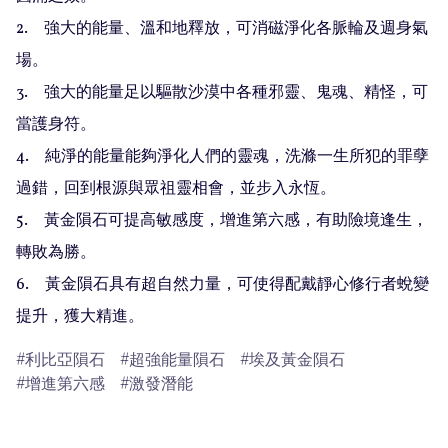
2.　強大的能量、溫和地釋放，可消磁淨化各脈輪及週身氣
場。

3.　強大的能量足以驅散沙漠中各種邪靈、鬼魂、精怪，可
當護身符。

4.　純淨的能量能夠淨化人們的靈魂，洗滌一生所犯的罪孽
過錯，回到根源與眾祖靈相會，並步入永恆。

5.　黃金隕石可提高敏感度，增進第六感，有助險境逢生，
轉敗為勝。

6.　黃金隕石具有超自然力量，可使得配戴靜心修行者蛻變
提升，獲大精進。
利比亞隕石
超強能量隕石
埃及黃金隕石
增進第六感
激發潛能