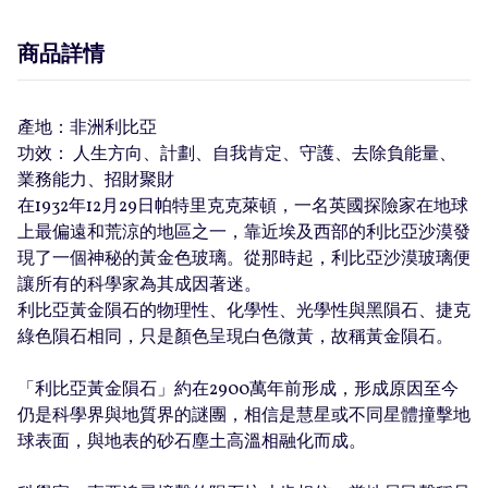
商品詳情
產地：非洲利比亞
功效： 人生方向、計劃、自我肯定、守護、去除負能量、
業務能力、招財聚財
在1932年12月29日帕特里克克萊頓，一名英國探險家在地球
上最偏遠和荒涼的地區之一，靠近埃及西部的利比亞沙漠發
現了一個神秘的黃金色玻璃。從那時起，利比亞沙漠玻璃便
讓所有的科學家為其成因著迷。
利比亞黃金隕石的物理性、化學性、光學性與黑隕石、捷克
綠色隕石相同，只是顏色呈現白色微黃，故稱黃金隕石。
「利比亞黃金隕石」約在2900萬年前形成，形成原因至今
仍是科學界與地質界的謎團，相信是慧星或不同星體撞擊地
球表面，與地表的砂石塵土高溫相融化而成。