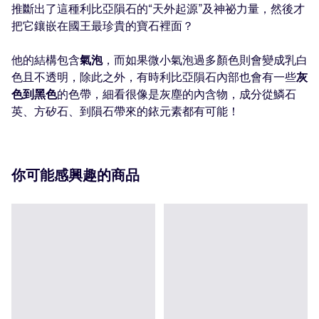
推斷出了這種利比亞隕石的“天外起源”及神祕力量，然後才
把它鑲嵌在國王最珍貴的寶石裡面？
他的結構包含
氣泡
，而如果微小氣泡過多顏色則會變成乳白
色且不透明，除此之外，有時利比亞隕石內部也會有一些
灰
色到黑色
的色帶，細看很像是灰塵的內含物，成分從鱗石
英、方矽石、到隕石帶來的銥元素都有可能！
你可能感興趣的商品