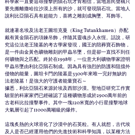
科學家一直要追尋撞擊的隕石坑才肯相信，當地居民聲稱只
要先搬離撒哈拉沙漠上所有的沙，就可發現隕石坑。當地人
說利比亞隕石具有超能力，喜將之雕刻成胸墜、耳飾等。
就連著名埃及法老王圖坦克曼（King Tutankhamen）亦配
戴有黃金隕石的項鍊吊飾，伴隨其靈魂步入永恆。話說，研
究這位法老王陵墓的考古學家發現，國王的陪葬寶石飾物，
是一件由金黃色礦物雕刻的甲蟲吊墜，但是卻一直找不到任
何礦物與之匹配。終於在1998年，一位意大利礦物學家證明
甲蟲吊墜由利比亞隕石制成。因為具有強烈的防護和阻擋外
侵物的能量，圖坦卡門的陵墓是3300年來唯一完好無缺的
法老陵墓！是強大的守護者能量寶石～
據悉，利比亞隕石來源於埃及西部沙漠。聖地亞研究工作實
驗室的科家家們已經確認了這種礦物形成於2900萬年前的
古老科比拉撞擊事件。其中一塊120米寬的小行星撞擊地球
大氣層引起了11000萬噸級的爆炸。
這塊炙熱的火球溶化了沙漠中的石英粒。有人就想，古代埃
及人是否已經運用他們的先進技術和科學知識，以某種方法