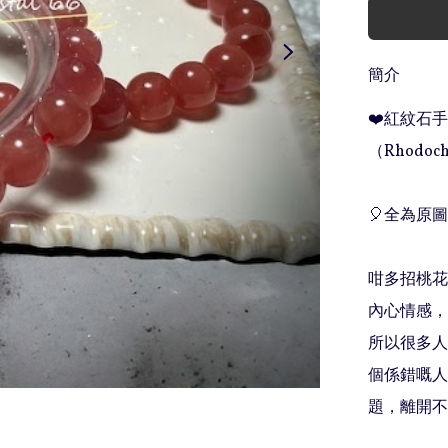
簡介
❤️紅紋石手串 ❤
（Rhodochr
🎈全為原圖
咁多招桃花既
內心情感，從
所以很多人
個係錯嘅人
題，離開不合