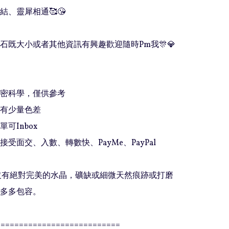
、靈犀相通🥰😘

石既大小或者其他資訊有興趣歡迎隨時Pm我🎊💎
精密科學，僅供參考

有少量色差

可Inbox 

接受面交、入數、轉數快、PayMe、PayPal

上沒有絕對完美的水晶，礦缺或細微天然痕跡或打磨
多多包容。

==========================
