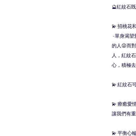
🔮紅紋石既
💫 招桃花
 -單身渴望愛情的人，佢幫你散發個人的魅力，幫助吸引身邊
的人😜而
人，紅紋石
心，積極去
💫 紅紋
💫 療癒
讓我們有重
💫 平衡