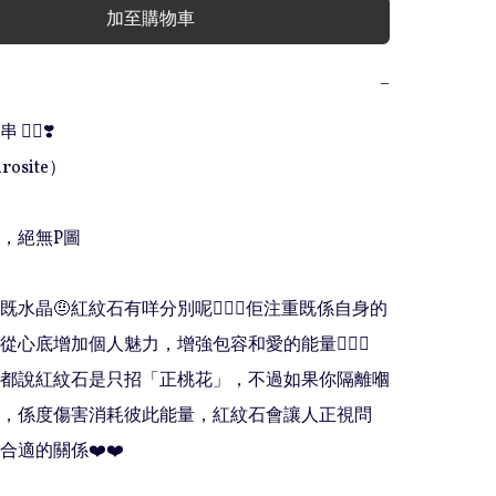
加至購物車
−
️‍🔥❣️

osite）

，絕無P圖

水晶🤨紅紋石有咩分別呢🤷🏻‍♀️佢注重既係自身的
心底增加個人魅力，增強包容和愛的能量💁🏻‍♀️ 
都說紅紋石是只招「正桃花」，不過如果你隔離嗰
，係度傷害消耗彼此能量，紅紋石會讓人正視問
適的關係❤️❤️
