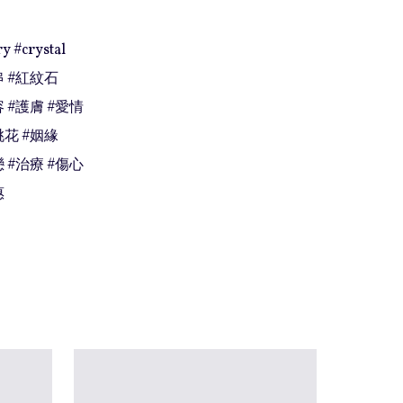
y #crystal

 #紅紋石

 #護膚 #愛情

花 #姻緣

 #治療 #傷心

惠