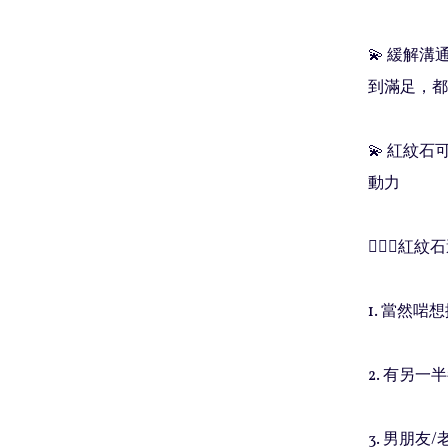
💫 緩解
到滿足，都
💫 紅紋
動力

🧚🏻‍♀️
1. 當然啱
2. 有另一
3. 男朋