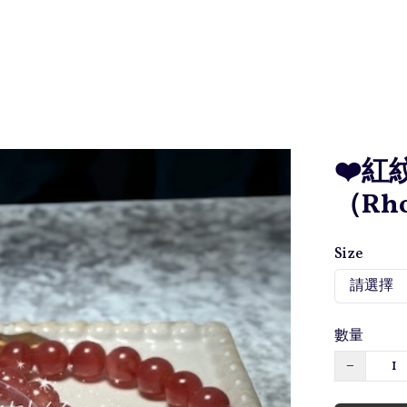
❤️紅紋
（Rho
Size
數量
−