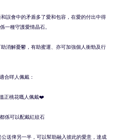
溝通和誤會中的矛盾多了愛和包容，在愛的付出中得
係一種守護愛情晶石。

石可助消解憂鬱，有助蜜運、亦可加強個人衝勁及行
紅紋石適合咩人佩戴：

想搵正桃花嘅人佩戴❤️

半都係可以配戴紅紋石

友/老公送俾另一半，可以幫助融入彼此的愛意，達成