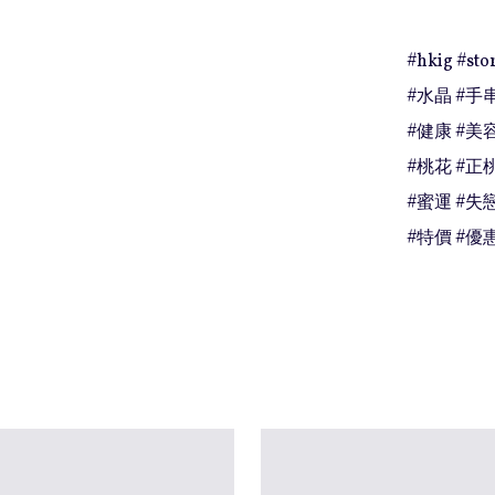
#hkig #stor
#水晶 #手串
#健康 #美容
#桃花 #正桃
#蜜運 #失戀
#特價 #優