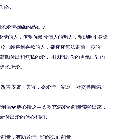
功效:

和求愛情姻緣的晶石☺️

對於已經遇到喜歡的人，卻遲遲無法走前一步的
鼓勵付出和無私的愛，可以開啟你的勇氣面對內
追求所愛。

石可改善皮膚、美容，令愛情、家庭、社交等圓滿。

愛情創傷💔 將心輪之中柔軟充滿愛的能量帶領出來，
新付出愛的信心和能力

心輪能量，有助於清理消解負面能量
