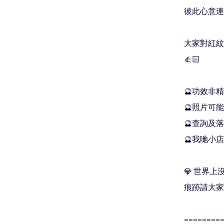
彼此心意連結
大家對紅紋
👍🏻

🔮功效非
🔮照片可能
🔮查詢及落單
🔮我哋小店
💎 世界
痕跡請大家
=========