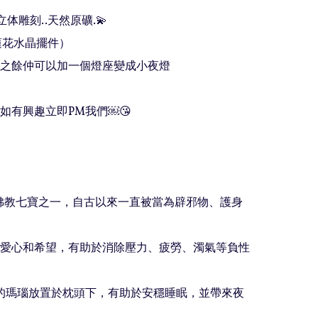
立体雕刻..天然原礦.💫

之餘仲可以加一個燈座變成小夜燈

‼️如有興趣立即PM我們￼😘

佛教七寶之一，自古以來一直被當為辟邪物、護身
愛心和希望，有助於消除壓力、疲勞、濁氣等負性
的瑪瑙放置於枕頭下，有助於安穩睡眠，並帶來夜