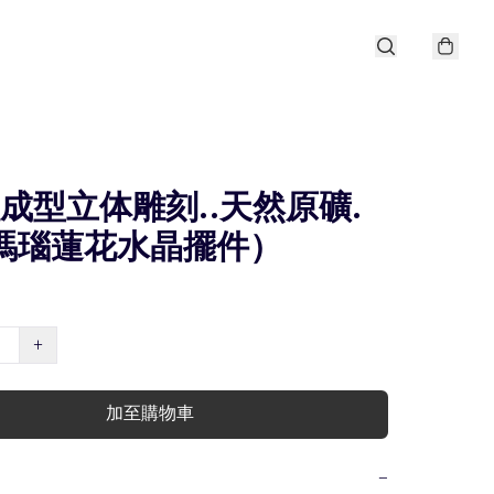
體成型立体雕刻..天然原礦.
（瑪瑙蓮花水晶擺件）
+
加至購物車
−