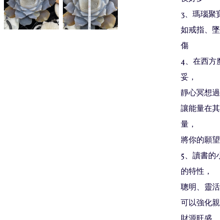
3、瑪瑙聚
如戒指、墜
傷

4、在西方
妥，

靜心冥想過
讓能量在其
量，

將你的願望
5、讀書的
的特性，

聰明、靈活
可以強化親
財源旺盛
