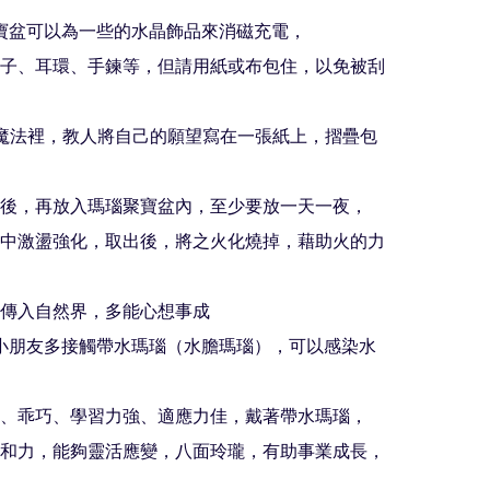
寶盆可以為一些的水晶飾品來消磁充電，

子、耳環、手鍊等，但請用紙或布包住，以免被刮
魔法裡，教人將自己的願望寫在一張紙上，摺疊包
後，再放入瑪瑙聚寶盆內，至少要放一天一夜，

中激盪強化，取出後，將之火化燒掉，藉助火的力
傳入自然界，多能心想事成

小朋友多接觸帶水瑪瑙（水膽瑪瑙），可以感染水
、乖巧、學習力強、適應力佳，戴著帶水瑪瑙，

和力，能夠靈活應變，八面玲瓏，有助事業成長，