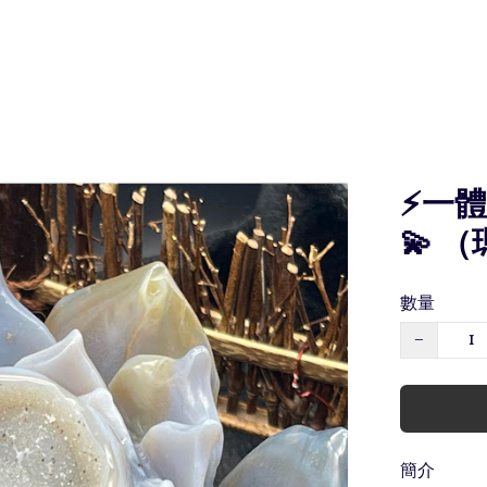
⚡️一
💫 
數量
−
簡介