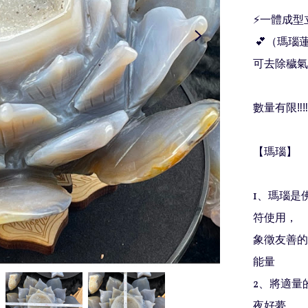
⚡️一體成型
 💕（瑪瑙蓮花水晶擺件）

可去除穢氣
數量有限‼️
【瑪瑙】

1、瑪瑙是
符使用，

象徵友善的
能量

2、將適量
夜好夢
