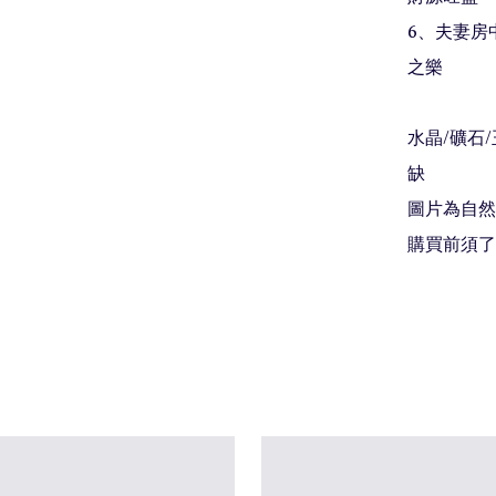
6、夫妻房
之樂

水晶/礦石
缺

圖片為自然
購買前須了解