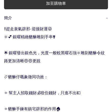
加至購物車
簡介
−
‼️趕走衰氣辟邪-迎接財運😜

🔆💕 銀曜精緻貔貅雕刻手串❣️

🌟 銀曜發出銀色光，光度一般較黑曜石強🔆雕刻貔貅令紋
路更加清晰😍😍更靚

📿貔貅仔嘅象徵同功效：

🔅 幫主人招取錢財💰咬住錢財，只進不出💵

🔅貔貅手鍊有鎮宅辟邪的作用🏠
