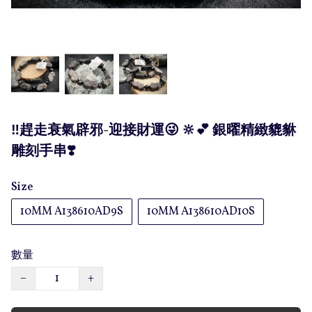
‼️趕走衰氣辟邪-迎接財運😜 🔆💕 銀曜精緻貔貅
雕刻手串❣️
Size
10MM A138610AD9S
10MM A138610AD10S
數量
−
+