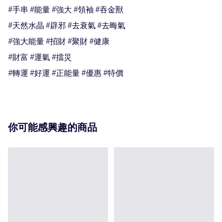
#手串 #能量 #強大 #領袖 #吞金獸

#天然水晶 #辟邪 #去衰氣 #去晦氣

#強大能量 #招財 #聚財 #健康

#財富 #運氣 #擋災 

#轉運 #好運 #正能量 #優惠 #特價
你可能感興趣的商品