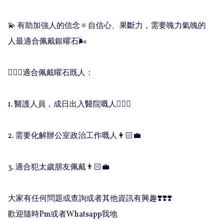
💫 有助加強人的信念🔅自信心、果斷力，需要魄力氣魄的
人最適合佩戴銀曜石🌬

🧚🏻‍♀️適合佩戴曜石既人：

1. 醫護人員，成日出入醫院嘅人👨🏻‍⚕️

2. 需要化解辦公室政治工作嘅人👩🏻‍💼

3. 適合犯太歲朋友佩戴👨🏻‍💼

大家有任何問題或查詢或者其他資訊有興趣❣️❣️❣️

歡迎隨時Pm或者Whatsapp我地
