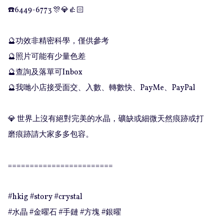
☎️6449-6773 🎊💎👍🏻

🔮功效非精密科學，僅供參考

🔮照片可能有少量色差

🔮查詢及落單可Inbox 

🔮我哋小店接受面交、入數、轉數快、PayMe、PayPal

💎 世界上沒有絕對完美的水晶，礦缺或細微天然痕跡或打
磨痕跡請大家多多包容。

========================

#hkig #story #crystal

#水晶 #金曜石 #手鏈 #方塊 #銀曜
