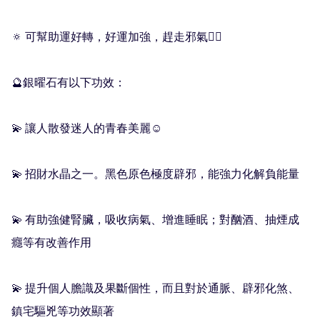
🔅 可幫助運好轉，好運加強，趕走邪氣🧟‍♀️

🔮銀曜石有以下功效：

💫 讓人散發迷人的青春美麗☺️

💫 招財水晶之一。黑色原色極度辟邪，能強力化解負能量

💫 有助強健腎臟，吸收病氣、增進睡眠；對酗酒、抽煙成
癮等有改善作用

💫 提升個人膽識及果斷個性，而且對於通脈、辟邪化煞、
鎮宅驅兇等功效顯著
